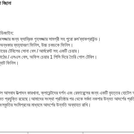
 বিছানা
 ডিজাইন:
সজ্জার জন্য ফ্যাব্রিক গৃহসজ্জার সামগ্রী সহ পুরো রুম'ব্যাকগ্রাউন্ড।
িক অন্ধকার ব্যহ্যাবরণ ফিনিস, উচ্চ চকচকে ফিনিস।
ং চায়ের টেবিলের সোনা বেস / আর্মরেস্ট সহ একটি চেয়ার।
এবং কাঠের / এসএস বেস, অফিস চেয়ার 1 পিসি দিয়ে তৈরি গোল টেবিল।
 ম্যাট ফিনিস।
আসবাব উত্পাদন কারখানা, ক্লায়েন্টদের দর্শন এবং রেফারেন্সের জন্য একটি বৃহত্তর হো
ত প্রযুক্তি রয়েছে।আমাদের সংস্থা প্রতিষ্ঠার পর থেকে সর্বদা নকশার উন্নত আদর্শের প্র
ংস্কৃতির সংমিশ্রনের মাধ্যমে আদর্শের উন্নতি অব্যাহত রাখি।