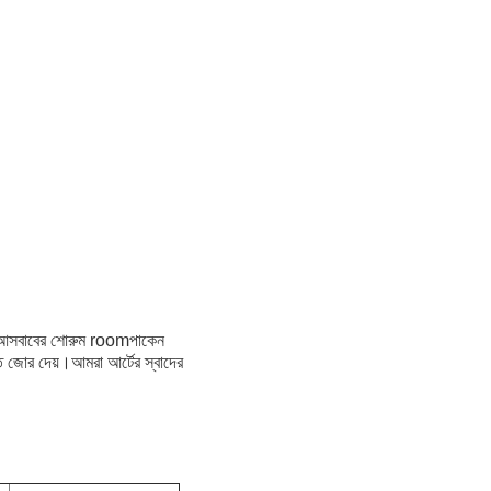
টেল আসবাবের শোরুম roomপাকেন
তি জোর দেয়।আমরা আর্টের স্বাদের