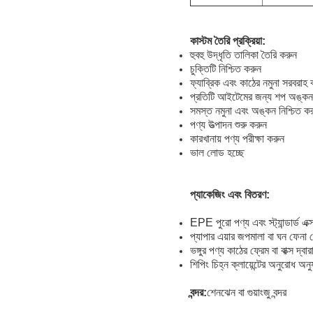
কাস্টম তৈরি প্রক্রিয়া:
হুবহু উদ্ধৃতি তালিকা তৈরি করুন
চুক্তিটি নিশ্চিত করুন
ফ্যাব্রিক এবং কাঠের নমুনা সরবরাহ 
প্রতিটি আইটেমের জন্য শপ অঙ্কন
সমস্ত নমুনা এবং অঙ্কন নিশ্চিত ক
পণ্য উত্পাদন শুরু করুন
কারখানায় পণ্য পরীক্ষা করুন
ভাল লোড হচ্ছে
প্যাকেজিং এবং বিতরণ:
EPE পুরো পণ্য এবং স্ট্যান্ডার্ড এক
প্যাপার এয়ার জপমালা বা ঘন ফেনা 
ভঙ্গুর পণ্য কাঠের ফ্রেম বা বাক্স দ্ব
শিপিং চিহ্ন ক্লায়েন্টের অনুরোধ অন
বন্দর:
শেনঝেন বা গুয়াংজু বন্দর