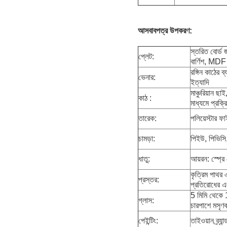
আসবাবপত্র উপকরণ:
স্তরিত বোর্ড 
প্লেট:
বার্ণিশ, M
রঙ্গিন কাঠের 
ভেনার:
ইত্যাদি
মাঞ্চুরিয়ান 
কাঠ :
মাধ্যমে প্রক
তারেক:
পলিয়েস্টার ফা
চামড়া:
পিইউ, পিভিসি, 
ধাতু:
আয়রন: স্প্রে
কৃত্রিম পাথর 
প্রস্তর:
প্রতিরোধের এ
5 মিমি থেকে 10
গ্লাস:
চারপাশে মসৃ
পেইন্টিং:
তাইওয়ান ব্র্যা