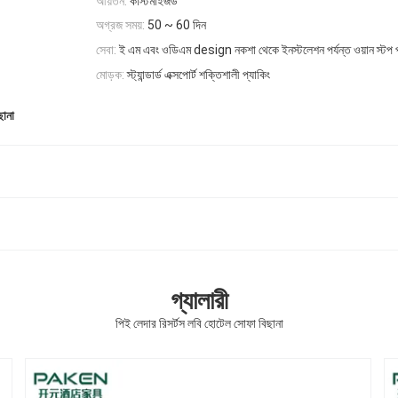
আয়তন:
কাস্টমাইজড
অগ্রজ সময়:
50 ~ 60 দিন
সেবা:
ই এম এবং ওডিএম design নকশা থেকে ইনস্টলেশন পর্যন্ত ওয়ান স্টপ 
মোড়ক:
স্ট্যান্ডার্ড এক্সপোর্ট শক্তিশালী প্যাকিং
ছানা
গ্যালারী
পিই লেদার রিসর্টস লবি হোটেল সোফা বিছানা