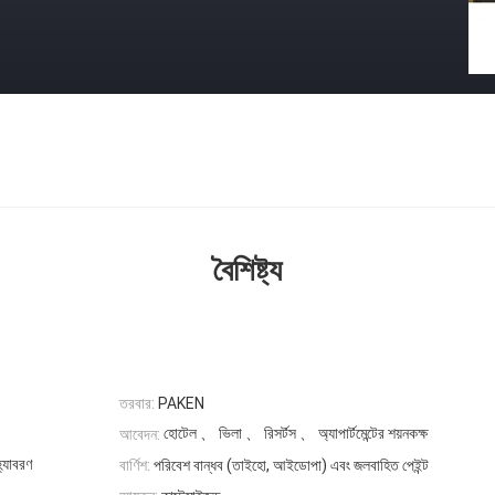
বৈশিষ্ট্য
তরবার:
PAKEN
হোটেল 、 ভিলা 、 রিসর্টস 、 অ্যাপার্টমেন্টের শয়নকক্ষ
আবেদন:
্যাবরণ
বার্ণিশ:
পরিবেশ বান্ধব (তাইহো, আইডোপা) এবং জলবাহিত পেইন্ট