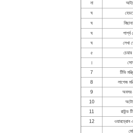
না
আইট
ঘ
হেডব
ঘ
বিছান
ঘ
পার্শ্ব
ঘ
লেখা 
৫
চেয়ার
।
সো
7
টিভি মন্ত
8
লাগেজ মন্
9
অবসর চ
10
অটো
11
রাউন্ড ট
12
ওয়ারড্রোব 
মো