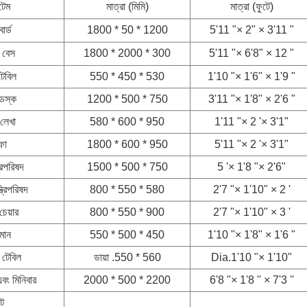
েম
মাত্রা (মিমি)
মাত্রা (ফুটে)
োর্ড
1800 * 50 * 1200
5'11 "× 2" × 3'11 "
া বেস
1800 * 2000 * 300
5'11 "× 6'8" × 12 "
 টেবিল
550 * 450 * 530
1'10 "× 1'6" × 1'9 "
ডেস্ক
1200 * 500 * 750
3'11 "× 1'8" × 2'6 "
 লেখা
580 * 600 * 950
1'11 "× 2 '× 3'1"
ফা
1800 * 600 * 950
5'11 "× 2 '× 3'1"
্রিপরিষদ
1500 * 500 * 750
5 '× 1'8 "× 2'6"
ত্রিপরিষদ
800 * 550 * 580
2'7 "× 1'10" × 2 '
েয়ার
800 * 550 * 900
2'7 "× 1'10" × 3 '
মান
550 * 500 * 450
1'10 "× 1'8" × 1'6 "
ি টেবিল
ডায়া .550 * 560
Dia.1'10 "× 1'10"
এবং মিনিবার
2000 * 500 * 2200
6'8 "× 1'8 '' × 7'3 ''
ট