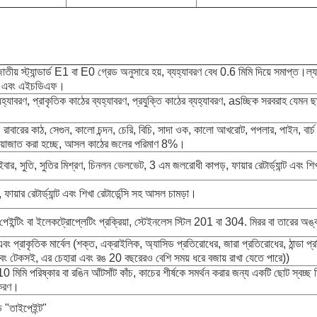
জাতীয় স্ট্যান্ডার্ড E1 বা E0 গ্রেড অনুসারে হয়, ব্যহ্যাবরণ বেধ 0.6 মিমি দিয়ে সমাপ্ত।ল
DF এবং এইচডিএফ।
ব্যহ্যাবরণ, প্রাকৃতিক কাঠের ব্যহ্যাবরণ, প্রযুক্তি কাঠের ব্যহ্যাবরণ, asচ্ছিক সরবরাহ যে
ছাই, রাবারের কাঠ, সেগুন, কালো চন্দন, চেরি, বিচি, সাদা ওক, কালো আখরোট, পপলার, পাইন, বার
্রিয়াজাত করা হচ্ছে, আসল কাঠের জলের পরিমাণ 8%।
ইবার, সুতি, সুতির মিশ্রণ, চিনলন ভেলভেট, 3 এম জলরোধী কাপড়, ফায়ার রেটার্ড্যান্ট এবং শিখা
ফায়ার রেটার্ড্যান্ট এবং শিখা রেটার্ডেন্সি সহ আসল চামড়া।
 পেইন্টিং বা ইলেকট্রোপ্লেটিং প্রক্রিয়া, স্টেইনলেস স্টিল 201 বা 304. মিরর বা তারের অ
এবং প্রাকৃতিক মার্বেল (শক্ত, এক্রাইলিক, অ্যাসিড প্রতিরোধের, জারা প্রতিরোধের, ঠান্ডা প্
বং টেকসই, এর চেহারা এবং রঙ 20 বছরেরও বেশি সময় ধরে বজায় রাখা যেতে পারে))
 মিমি পরিষ্কার বা রঙিন আঁটসাঁট কাঁচ, কাচের শীর্ষকে সমর্থন করার জন্য একটি ছোট স্বচ্ছ ডিস
ণকরণ।
ন্ড "তাইপেইন্ট"