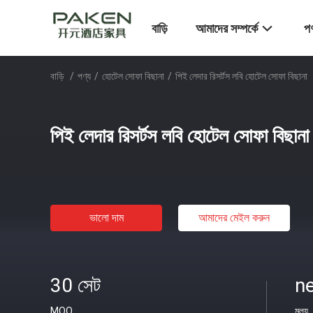
বাড়ি
আমাদের সম্পর্কে
পণ
বাড়ি
/
পণ্য
/
হোটেল সোফা বিছানা
/
পিই লেদার রিসর্টস লবি হোটেল সোফা বিছানা
পিই লেদার রিসর্টস লবি হোটেল সোফা বিছানা
ভালো দাম
আমাদের মেইল ​​করুন
30 সেট
ne
MOQ
মূল্য