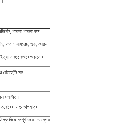
্যামিনেট, পাতলা পাতলা কাঠ,
মন ছাই, কালো আখরোট, ওক, সেগুন
্চ ইত্যাদি কঠোরভাবে শুকানোর
 রেটার্ডেন্সি সহ।
ঙ্কন সমাপ্তি।
রতিরোধের, উচ্চ তাপমাত্রা
্ক দিয়ে সম্পূর্ণ করে, প্রান্তের