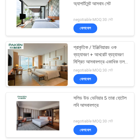
অ্যাপার্টমেন্ট আসবাব সেট
negotiable MOQ:30 সেট
যোগাযোগ
প্রাকৃতিক / ইঞ্জিনিয়ারড ওক
ব্যহ্যাবরণ + আখরোট ব্যহ্যাবরণ
মিশ্রিত আসবাবপত্র একাধিক তল
পরিকল্পনা
negotiable MOQ:30 সেট
যোগাযোগ
সলিড উড ভেনিয়ার 5 তারা হোটেল
লবি আসবাবপত্র
negotiable MOQ:30 সেট
যোগাযোগ