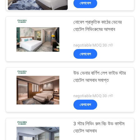
যোগাযোগ
নিয়ন্ত্রণ
নোবেল প্রাকৃতিক কাঠের ভেনের
যোগাযোগ
হোটেল লিভিংরুমের আসবাব
করুন
negotiable MOQ:30 সেট
যোগাযোগ
উদ্ধৃতির
জন্য
উড ভেনার বার্ণিশ লেপ ফাইভ স্টার
আবেদন
হোটেল আসবাব সমাপ্ত
negotiable MOQ:30 সেট
সাইট
যোগাযোগ
ম্যাপ
3 স্টার লিভিং রুম বিচ উড কাস্টম
PRIVACY
হোটেল আসবাব