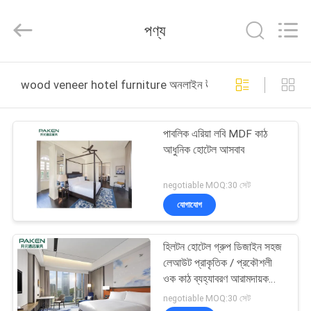
Foshan
Paken
Furniture
পণ্য
Co.,
Ltd..
All
Rights
Reserved.
বাড়ি
wood veneer hotel furniture অনলাইন উত্পাদন
পণ্য
পাবলিক এরিয়া লবি MDF কাঠ
আধুনিক হোটেল আসবাব
আমাদের
সম্পর্কে
negotiable MOQ:30 সেট
যোগাযোগ
কারখানা
হিলটন হোটেল গ্রুপ ডিজাইন সহজ
ভ্রমণ
লেআউট প্রাকৃতিক / প্রকৌশলী
ওক কাঠ ব্যহ্যাবরণ আরামদায়ক
জীবনযাত্রার পরিবেশ
মান
negotiable MOQ:30 সেট