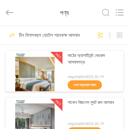
Foshan
Paken
Furniture
পণ্য
Co.,
Ltd..
All
Rights
Reserved.
বাড়ি
32
চীন বিলাসবহুল হোটেল শয়নকক্ষ আসবাব
আধুনিক হোটেল আসবাব
পণ্য
HOT
কাঠের অ্যাপার্টমেন্ট বেডরুম
আসবাবপত্র
আমাদের
সম্পর্কে
negotiable MOQ:30 সেট
এখন অনুসন্ধান করুন
107
কারখানা
HOT
পাকেন বিজনেস স্যুট রুম আসবাব
ভ্রমণ
হোটেল শয়নকক্ষ আসবাব সেট
মান
negotiable MOQ:30 সেট