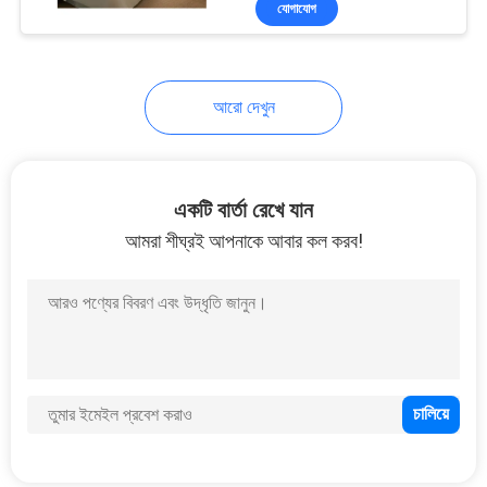
যোগাযোগ
58
পাঁচতারা হোটেল আসবাব
আরো দেখুন
একটি বার্তা রেখে যান
আমরা শীঘ্রই আপনাকে আবার কল করব!
20
হোটেল সোফা বিছানা
39