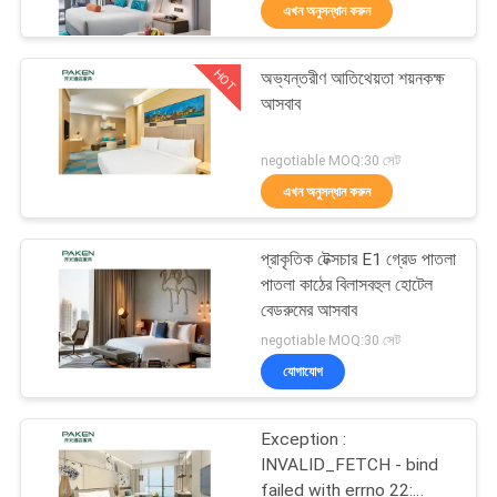
এখন অনুসন্ধান করুন
নিয়ন্ত্রণ
HOT
অভ্যন্তরীণ আতিথেয়তা শয়নকক্ষ
যোগাযোগ
31
আসবাব
করুন
বিলাসবহুল হোটেল শয়নকক্ষ
negotiable MOQ:30 সেট
আসবাব
এখন অনুসন্ধান করুন
উদ্ধৃতির
জন্য
প্রাকৃতিক টেক্সচার E1 গ্রেড পাতলা
আবেদন
পাতলা কাঠের বিলাসবহুল হোটেল
বেডরুমের আসবাব
12
negotiable MOQ:30 সেট
সাইট
যোগাযোগ
ম্যাপ
হোটেল লবি আসবাবপত্র
Exception :
PRIVACY
INVALID_FETCH - bind
failed with errno 22: