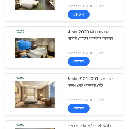
POLICY
Invalid argument
negotiable MOQ:30 সেট
ip=150.238.30.64
যোগাযোগ
27
4 তারা 2000 মিমি বেড বেস
হোটেল লিভিংরুমের আসবাব
লাক্সারি হোটেল শয়নকক্ষ আসবাব
negotiable MOQ:30 সেট
যোগাযোগ
5 তারা ISO14001 মেলামাইন
16
সম্পূর্ণ সেট শয়নকক্ষ সেট
হোটেল স্থির আসবাব
negotiable MOQ:30 সেট
যোগাযোগ
ফুল সেট থ্রি সিট সোফা লাক্সারি