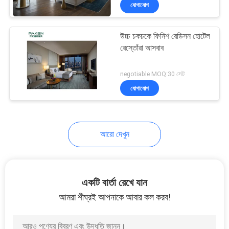
যোগাযোগ
নিয়ন্ত্রণ
উচ্চ চকচকে ফিনিশ রেডিসন হোটেল
যোগাযোগ
রেস্তোঁরা আসবাব
করুন
negotiable MOQ:30 সেট
যোগাযোগ
উদ্ধৃতির
জন্য
আবেদন
আরো দেখুন
সাইট
ম্যাপ
একটি বার্তা রেখে যান
আমরা শীঘ্রই আপনাকে আবার কল করব!
PRIVACY