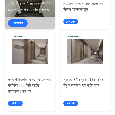
এর জন্য কাস্টম মেড বেডরুমের
4/5 স্টার হোটেলের জন্য পিভিসি
নিয়ন্ত্রণ
ফিক্সড আসবাবপত্র
এজ হাই ডেনসিটি ফোম ফার্নিচার
যোগাযোগ
যোগাযোগ
যোগাযোগ
করুন
উদ্ধৃতির
জন্য
আবেদন
কাস্টমাইজেশন ফিক্সড হোটেল লবি
স্তরিত E1 গ্রেড বোর্ড হোটেল
সাইট
ফার্নিচার 0.6 মিমি কাঠের
স্থির আসবাবপত্র কঠিন কাঠ
ম্যাপ
ব্যহ্যাবরণ সমাপ্ত
যোগাযোগ
যোগাযোগ
PRIVACY