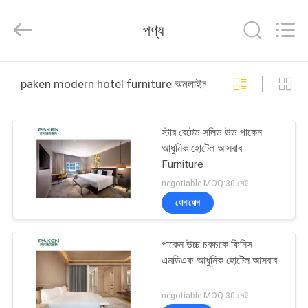
Foshan
Paken
Furniture
পণ্য
Co.,
Ltd..
All
Rights
Reserved.
বাড়ি
paken modern hotel furniture অনলাইন উত্পাদন
পণ্য
স্টার রেটেড সলিড উড পাকেন
আধুনিক হোটেল আসবাব
আমাদের
Furniture
সম্পর্কে
negotiable MOQ:30 সেট
যোগাযোগ
কারখানা
পাকেন উচ্চ চকচকে ফিনিস
ভ্রমণ
এমডিএফ আধুনিক হোটেল আসবাব
মান
negotiable MOQ:30 সেট