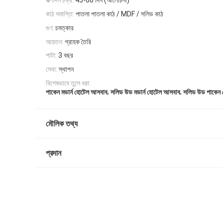
উত্পাদন চক্র:
45-60 দিন (আলোচনা)
কাঠ সমাপ্তি:
পাতলা পাতলা কাঠ / MDF / সলিড কাঠ
গুণ:
চমত্কার
আয়তন:
গ্রাহক তৈরি
পাটা:
3 বছর
সেবা:
স্থাপন
বিশেষভাবে তুলে ধরা:
,
,
পাকেন মডার্ন হোটেল আসবাব
সলিড উড মডার্ন হোটেল আসবাব
সলিড উড পাকেন
মৌলিক তথ্য
প্রদান