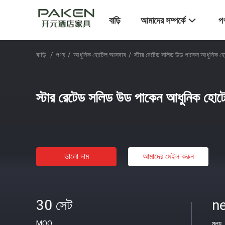
বাড়ি
আমাদের সম্পর্কে
পণ
বাড়ি
/
পণ্য
/
আধুনিক হোটেল আসবাব
/
স্টার রেটেড সলিড উড পাকেন আধুনিক
স্টার রেটেড সলিড উড পাকেন আধুনিক হ
ভালো দাম
আমাদের মেইল ​​করুন
30 সেট
ne
MOQ
মূল্য