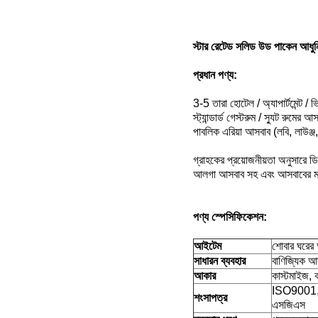
স্টার রেটেড সলিড উড পাকেন আ
প্রধান পণ্য:
3-5 তারা হোটেল / অ্যাপার্টমেন্ট / ভ
স্ট্যান্ডার্ড গেস্টরুম / স্যুট রুম
পাবলিক এরিয়া আসবাব (লবি, লাউঞ্জ
গ্রাহকের প্রয়োজনীয়তা অনুসারে ড
আলগা আসবাব সহ এবং আসবাবের মধ্য
পণ্য স্পেসিফিকেশন:
আইটেম
শোবার ঘরের
সাধারন ব্যবহার
বাণিজ্যিক আ
আকার
কাস্টমাইজ, 
ISO9001,
শংসাপত্র
এসজিএস