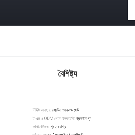
বৈশিষ্ট্য
নির্দিষ্ট ব্যবহার:
হোটেল শয়নকক্ষ সেট
ই এম ও ODM থেকে ইনকয়েরি:
গ্রহণযোগ্য
কাস্টমাইজড:
গ্রহণযোগ্য