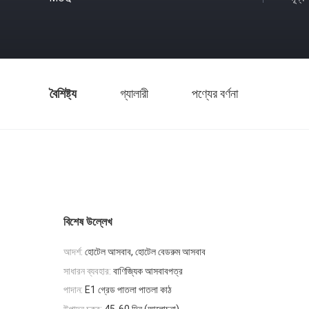
বৈশিষ্ট্য
গ্যালারী
পণ্যের বর্ণনা
বিশেষ উল্লেখ
আদর্শ:
হোটেল আসবাব, হোটেল বেডরুম আসবাব
সাধারন ব্যবহার:
বাণিজ্যিক আসবাবপত্র
পাদান:
E1 গ্রেড পাতলা পাতলা কাঠ