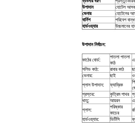
ব্যবসার ধরণ
প্রস্তুতকার
উপাদান
হোটেল আসবাব
ভেনার
হোটেলের আসব
বার্নিশ
পরিবেশ বান্ধব
হার্ডওয়্যার
উচ্চমানের হার
উপাদান
নির্বাচন
:
পাতলা পাতলা
কাঠের বোর্ড:
এ
কাঠ
সলিড কাঠ:
রাবার কাঠ
ছ
ভেনার:
ছাই
ও
প
প্লাস উপাদান:
ফ্যাব্রিক
জ
প্রস্তর:
কৃত্রিম পাথর
প্
ধাতু:
আয়রন
এ
পরিষ্কার
গ্লাস:
র
কাচের
হার্ডওয়্যার:
ডিটিসি
ব্