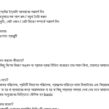
্তোঁরা ইত্যাদি আসবাবের পরামর্শ দিন
ুসারে মক আপ রুম / নমুনা তৈরি করুন
ি, মোট ওজন / মোট বিতরণ সম্পর্কে পরামর্শ দিন
 অফার
ণগত গ্যারান্টি
মোদন করবেন কীভাবে?
ছু বিশেষ বিবরণ অঙ্কন যা গ্রাহক দ্বারা নিশ্চিত করেছেন তার সমান কিনা, তারপরে আমাদের
 নেবে?
খানার পরিচালক, প্রতিটি বিভাগের পরিচালক, প্রকল্পের দায়িত্বে থাকা ডিজাইনার এবং বিক্রয়ক
া হয় বা ব্যবহারের জন্য আরামদায়ক না হয় বা কিছু সম্ভাব্য সমস্যা দেখা দেয় তবে আমাদ
াহকের অনুরোধের ভিত্তিতে মৌলিক হন basic
ভার করেন?