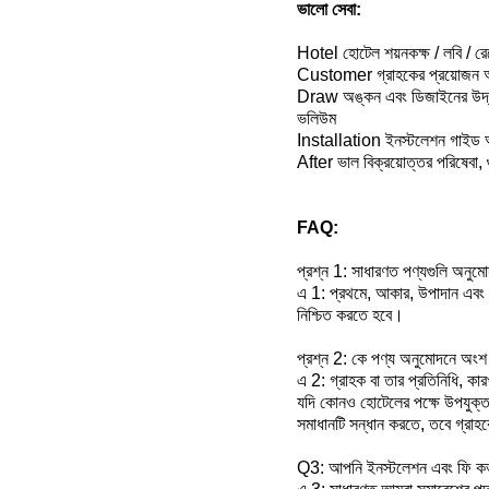
ভালো সেবা:
Hotel হোটেল শয়নকক্ষ / লবি / রেস
Customer গ্রাহকের প্রয়োজন অন
Draw অঙ্কন এবং ডিজাইনের উদ্ধৃত
ভলিউম
Installation ইনস্টলেশন গাইড
After ভাল বিক্রয়োত্তর পরিষেবা, গু
FAQ:
প্রশ্ন 1: সাধারণত পণ্যগুলি অনু
এ 1: প্রথমে, আকার, উপাদান এবং কি
নিশ্চিত করতে হবে।
প্রশ্ন 2: কে পণ্য অনুমোদনে অংশ
এ 2: গ্রাহক বা তার প্রতিনিধি, কার
যদি কোনও হোটেলের পক্ষে উপযুক্ত ন
সমাধানটি সন্ধান করতে, তবে গ্র
Q3: আপনি ইনস্টলেশন এবং ফি ক