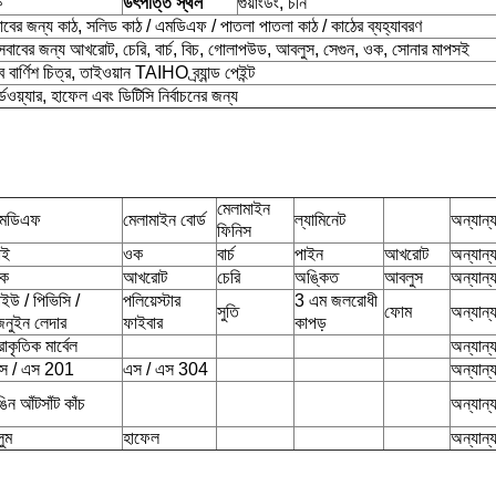
ক
উৎপত্তি স্থল
গুয়াংডং, চীন
ের জন্য কাঠ, সলিড কাঠ / এমডিএফ / পাতলা পাতলা কাঠ / কাঠের ব্যহ্যাবরণ
াবের জন্য আখরোট, চেরি, বার্চ, বিচ, গোলাপউড, আবলুস, সেগুন, ওক, সোনার মাপসই
 বার্ণিশ চিত্র, তাইওয়ান TAIHO ব্র্যান্ড পেইন্ট
্ডওয়্যার, হাফেল এবং ডিটিসি নির্বাচনের জন্য
মেলামাইন
মডিএফ
মেলামাইন বোর্ড
ল্যামিনেট
অন্যান্
ফিনিস
াই
ওক
বার্চ
পাইন
আখরোট
অন্যান্
ক
আখরোট
চেরি
অঙ্কিত
আবলুস
অন্যান্
িইউ / পিভিসি /
পলিয়েস্টার
3 এম জলরোধী
সুতি
ফোম
অন্যান্
েনুইন লেদার
ফাইবার
কাপড়
রাকৃতিক মার্বেল
অন্যান্
স / এস 201
এস / এস 304
অন্যান্
ঙিন আঁটসাঁট কাঁচ
অন্যান্
লুম
হাফেল
অন্যান্