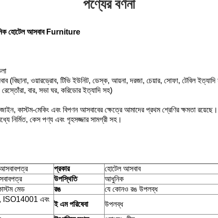
পণ্যের বর্ণনা
ধুনিক হোটেল আসবাব Furniture
িলা
ের আসবাব (বিছানা, ওয়ারড্রোব, টিভি ইউনিট, ডেস্ক, আয়না, দরজা, চেয়ার, সোফা, টেবিল ইত্যাদি
, রেস্তোঁরা, বার, সভা ঘর, করিডোর ইত্যাদি সহ)
িজাইন, কাস্টম-মেকিং এবং বিপণন আসবাবের ক্ষেত্রে আমাদের প্রথম শ্রেণির ক্ষমতা রয়েছে।
ে নির্মিত, কেস পণ্য এবং গৃহসজ্জার সামগ্রী সহ।
 আসবাবপত্র
প্রকার
হোটেল আসবাব
সবাবপত্র
উপস্থিতি
আধুনিক
কাস্টম মেড
রঙ
যে কোনও রঙ উপলব্ধ
 ISO14001 এবং
ই এম পরিষেবা
উপলব্ধ