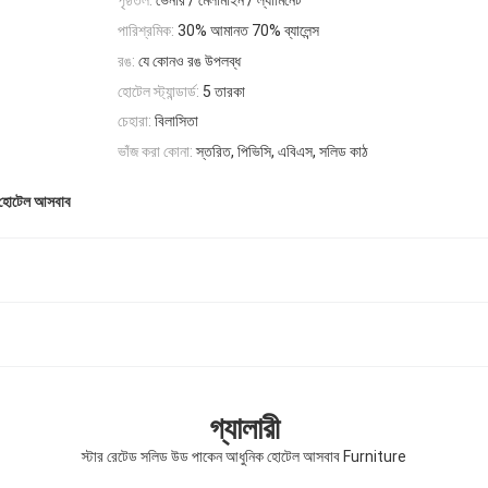
পৃষ্ঠতল:
ভেনার / মেলামাইন / ল্যামিনেট
পারিশ্রমিক:
30% আমানত 70% ব্যালেন্স
রঙ:
যে কোনও রঙ উপলব্ধ
হোটেল স্ট্যান্ডার্ড:
5 তারকা
চেহারা:
বিলাসিতা
ভাঁজ করা কোনা:
স্তরিত, পিভিসি, এবিএস, সলিড কাঠ
 হোটেল আসবাব
গ্যালারী
স্টার রেটেড সলিড উড পাকেন আধুনিক হোটেল আসবাব Furniture