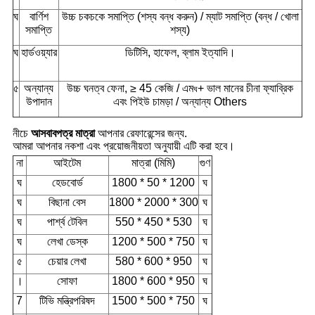
ঘ
বার্ণিশ
উচ্চ চকচকে সমাপ্তি (শস্য বন্ধ করুন) / ম্যাট সমাপ্তি (বন্ধ / খোলা
সমাপ্তি
শস্য)
ঘ
হার্ডওয়্যার
ডিটিসি, হাফেল, ব্লাম ইত্যাদি।
৫
অন্যান্য
উচ্চ ঘনত্ব ফেনা, ≥ 45 কেজি / এম
+ ভাল মানের চীনা ফ্যাব্রিক
ঘ
উপাদান
এবং পিইউ চামড়া / অন্যান্য Others
নীচে
আসবাবপত্র মাত্রা
আপনার রেফারেন্সের জন্য.
আমরা আপনার নকশা এবং প্রয়োজনীয়তা অনুযায়ী এটি করা হবে।
না
আইটেম
মাত্রা (মিমি)
গুণ
ঘ
হেডবোর্ড
1800 * 50 * 1200
ঘ
ঘ
বিছানা বেস
1800 * 2000 * 300
ঘ
ঘ
পার্শ্ব টেবিল
550 * 450 * 530
ঘ
ঘ
লেখা ডেস্ক
1200 * 500 * 750
ঘ
৫
চেয়ার লেখা
580 * 600 * 950
ঘ
।
সোফা
1800 * 600 * 950
ঘ
7
টিভি মন্ত্রিপরিষদ
1500 * 500 * 750
ঘ