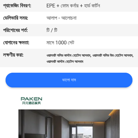
নিয়ন্ত্রণ
প্যাকেজিং বিবরণ:
EPE + ফোম কর্নার + হার্ড কার্টন
ডেলিভারি সময়:
আলাপ - আলোচনা
যোগাযোগ
পরিশোধের শর্ত:
টি / টি
করুন
যোগানের ক্ষমতা:
মাসে 1000 সেট
লক্ষণীয় করা:
,
,
উদ্ধৃতির
ওয়ালনাট সলিড কাস্টম হোটেল আসবাব
ওয়ালনাট সলিড উড হোটেল আসবাব
ওয়ালনাট কাস্টম হোটেল আসবাব
জন্য
আবেদন
ভালো দাম
সাইট
ম্যাপ
PRIVACY