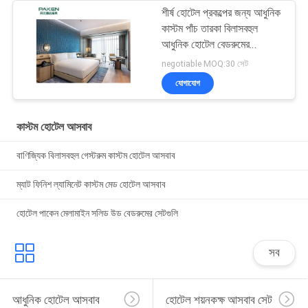
শীর্ষ হোটেল প্রকল্পের জন্য আধুনিক
কাস্টম পাঁচ তারকা বিলাসবহুল
আধুনিক হোটেল বেডরুমের
আসবাবপত্র
negotiable MOQ:30 সেট
যোগাযোগ
কাস্টম হোটেল আসবাব
বাণিজ্যিক বিলাসবহুল গেস্টরুম কাস্টম হোটেল আসবাব
ম্যাট ফিনিশ ল্যামিনেট কাস্টম মেড হোটেল আসবাব
হোটেল পাকেন মেলামাইন সলিড উড বেডরুমের সেটগুলি
সব
আধুনিক হোটেল আসবাব
হোটেল শয়নকক্ষ আসবাব সেট