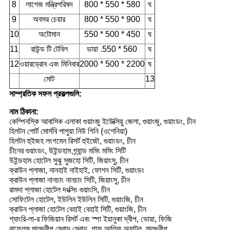
8
লাগেজ মন্ত্রিপরিষদ
800 * 550 * 580
ঘ
9
অবসর চেয়ার
800 * 550 * 900
ঘ
10
অটোমান
550 * 500 * 450
ঘ
11
রাউন্ড টি টেবিল
ডায়া .550 * 560
ঘ
12
ওয়ারড্রোব এবং মিনিবার
2000 * 500 * 2200
ঘ
মোট
13
সাম্প্রতিক সফল প্রকল্পগুলি:
নাম ঠিকানা:
কেম্পিনস্কি আবাসিক এলাকা গুয়াংজু ইউেক্সিয়ু জেলা, গুয়াংজু, গুয়াংডং, চীন
হিলটন পোর্ট মোর্সবি পাপুয়া নিউ গিনি (ওশেনিয়া)
হিলটন হুইজহ লংগমেন রিসর্ট হুইজৌ, গুয়াংডং, চীন
চীনের গুয়াংডং, উইন্ডহাম গ্র্যান্ড মমিং মমিং সিটি
উইন্ডহাম হোটেল সুঝু সুজহো সিটি, জিয়াংসু, চীন
ক্রাউন প্লাজা, নানহাই নাইহাই, ফোশন সিটি, গুয়াংডং
ক্রাউন প্লাজা নানচাং নানচাং সিটি, জিয়াংসু, চীন
রামদা প্লাজা হোটেল দংক্সিং গুয়াংসি, চীন
সোফিটেল হোটেল, ইউলিন ইউলিন সিটি, গুয়াংজি, চীন
ক্রাউন প্লাজা হোটেল বেহাই বেহাই সিটি, গুয়াংজি, চীন
শ্যাংরি-লা-র ফিজিয়ান রিসর্ট এবং স্পা ইয়ানুকা দ্বীপ, ভোয়া, ফিজি
রাফেলস মালদ্বীপ মেরাদু মেরাদু, গাফু আলিফু অ্যাটল, মালদ্বীপ