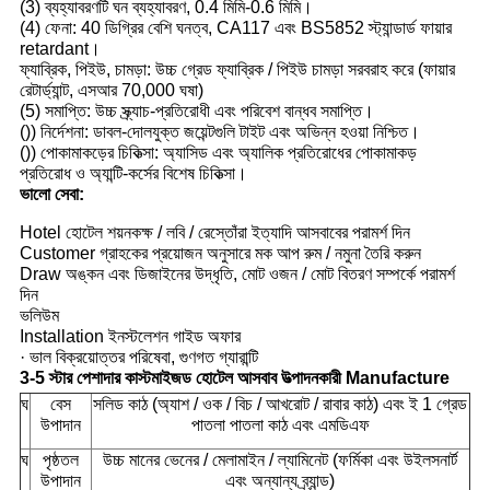
(3) ব্যহ্যাবরণটি ঘন ব্যহ্যাবরণ, 0.4 মিমি-0.6 মিমি।
(4) ফেনা: 40 ডিগ্রির বেশি ঘনত্ব, CA117 এবং BS5852 স্ট্যান্ডার্ড ফায়ার
retardant।
ফ্যাব্রিক, পিইউ, চামড়া: উচ্চ গ্রেড ফ্যাব্রিক / পিইউ চামড়া সরবরাহ করে (ফায়ার
রেটার্ড্যান্ট, এসআর 70,000 ঘষা)
(5) সমাপ্তি: উচ্চ স্ক্র্যাচ-প্রতিরোধী এবং পরিবেশ বান্ধব সমাপ্তি।
()) নির্দেশনা: ডাবল-দোলযুক্ত জয়েন্টগুলি টাইট এবং অভিন্ন হওয়া নিশ্চিত।
()) পোকামাকড়ের চিকিত্সা: অ্যাসিড এবং অ্যালিক প্রতিরোধের পোকামাকড়
প্রতিরোধ ও অ্যান্টি-কর্সের বিশেষ চিকিত্সা।
ভালো সেবা:
Hotel হোটেল শয়নকক্ষ / লবি / রেস্তোঁরা ইত্যাদি আসবাবের পরামর্শ দিন
Customer গ্রাহকের প্রয়োজন অনুসারে মক আপ রুম / নমুনা তৈরি করুন
Draw অঙ্কন এবং ডিজাইনের উদ্ধৃতি, মোট ওজন / মোট বিতরণ সম্পর্কে পরামর্শ
দিন
ভলিউম
Installation ইনস্টলেশন গাইড অফার
· ভাল বিক্রয়োত্তর পরিষেবা, গুণগত গ্যারান্টি
3-5 স্টার পেশাদার কাস্টমাইজড হোটেল আসবাব উত্পাদনকারী Manufacture
ঘ
বেস
সলিড কাঠ (অ্যাশ / ওক / বিচ / আখরোট / রাবার কাঠ) এবং ই 1 গ্রেড
উপাদান
পাতলা পাতলা কাঠ এবং এমডিএফ
ঘ
পৃষ্ঠতল
উচ্চ মানের ভেনের / মেলামাইন / ল্যামিনেট (ফর্মিকা এবং উইলসনার্ট
উপাদান
এবং অন্যান্য ব্র্যান্ড)