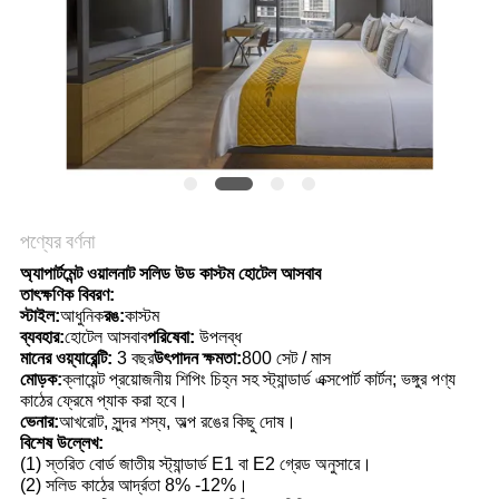
POLICY
পণ্যের বর্ণনা
অ্যাপার্টমেন্ট ওয়ালনাট সলিড উড কাস্টম হোটেল আসবাব
তাৎক্ষণিক বিবরণ:
স্টাইল:
আধুনিক
রঙ:
কাস্টম
ব্যবহার:
হোটেল আসবাব
পরিষেবা:
উপলব্ধ
মানের ওয়্যারেন্টি:
3 বছর
উৎপাদন ক্ষমতা:
800 সেট / মাস
মোড়ক:
ক্লায়েন্ট প্রয়োজনীয় শিপিং চিহ্ন সহ স্ট্যান্ডার্ড এক্সপোর্ট কার্টন; ভঙ্গুর পণ্য
কাঠের ফ্রেমে প্যাক করা হবে।
ভেনার:
আখরোট, সুন্দর শস্য, অল্প রঙের কিছু দোষ।
বিশেষ উল্লেখ:
(1) স্তরিত বোর্ড জাতীয় স্ট্যান্ডার্ড E1 বা E2 গ্রেড অনুসারে।
(2) সলিড কাঠের আর্দ্রতা 8% -12%।