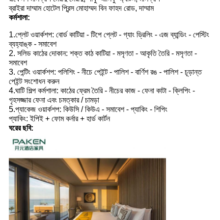
ব্রাইরা দাম্মাম হোটেল প্রিন্স মোহাম্মদ বিন ফাহদ রোড, দাম্মাম
কর্মশালা:
1.প্লেট ওয়ার্কশপ: বোর্ড কাটিয়া - টিপে প্লেট - গ্যাং ড্রিলিং - এজ ব্যান্ডিং - পেস্টিং
ব্যহ্যাঙ্ক - সমাবেশ
2. সলিড কাঠের দোকান: শক্ত কাঠ কাটিয়া - মসৃণতা - আকৃতি তৈরি - মসৃণতা -
সমাবেশ
3. পেন্টিং ওয়ার্কশপ: পলিশিং - নীচে পেইন্ট - পালিশ - বার্ণিশ রঙ - পালিশ - চূড়ান্ত
পেইন্ট সংশোধন করুন
4.ঘাটি শিল্প কর্মশালা: কাঠের ফ্রেম তৈরি - নীচের কাজ - ফেনা কাটা - ক্লিপিং -
গৃহসজ্জার ফেনা এবং চমত্কার / চামড়া
5.প্যাকেজ ওয়ার্কশপ: কিউসি / কিউএ - সমাবেশ - প্যাকিং - শিপিং
প্যাকিং: ইপিই + ফোম কর্নার + হার্ড কার্টন
ঘরের ছবি: