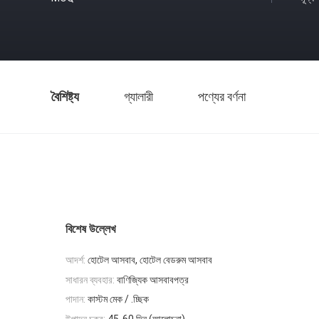
বৈশিষ্ট্য
গ্যালারী
পণ্যের বর্ণনা
বিশেষ উল্লেখ
আদর্শ:
হোটেল আসবাব, হোটেল বেডরুম আসবাব
সাধারন ব্যবহার:
বাণিজ্যিক আসবাবপত্র
পাদান:
কাস্টম মেক / .চ্ছিক