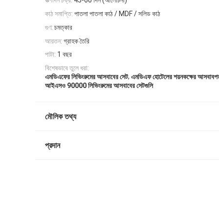
উত্পাদন চক্র:
45-60 দিন (আলোচনা)
কাঠ সমাপ্তি:
পাতলা পাতলা কাঠ / MDF / সলিড কাঠ
গুণ:
চমত্কার
আয়তন:
গ্রাহক তৈরি
পাটা:
1 বছর
বিশেষভাবে তুলে ধরা:
,
এমডিএফের লিভিংরুমের আসবাবের সেট
এমডিএফ হোটেলের শয়নকক্ষের আসবাবপ
আইএসও 90000 লিভিংরুমের আসবাবের সেটগুলি
মৌলিক তথ্য
প্রদান