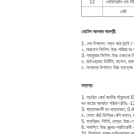
12
ওয়ারড্রোব এবং মি
মোট
হোটেল আসবাব সামগ্রী:
1. বেস উপাদান: শক্ত কাঠ (ছাই / 
২. সারফেস ফিনিস: উচ্চ পরিমাণের ব্য
3. ল্যাকুয়ার ফিনিস: উচ্চ চকচকে ফ
৪. হার্ডওয়্যার: ডিটিসি, হাফেল, ব্ল
৫. অন্যান্য উপাদান: উচ্চ ঘনত্বের
মন্তব্য:
1. স্তরিত বোর্ড জাতীয় স্ট্যান্ডার
ঘন কাঠের আর্দ্রতা পরিমাণ 8% 
3. ব্যহ্যাবরণটি ঘন ব্যহ্যাবরণ, 0
৪. ফোম: 40 ডিগ্রির বেশি ঘনত্ব, C
5. ফ্যাব্রিক, পিইউ, চামড়া: উচ্চ-
6. সমাপ্তি: উচ্চ স্ক্র্যাচ-প্রতিরো
St. নির্দেশনা: ডাবল-ডাউনলযুক্ত জয