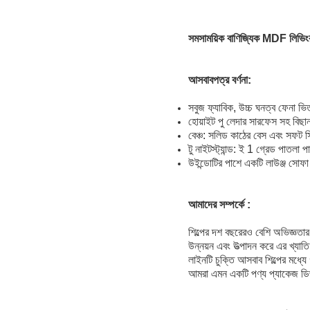
সমসাময়িক বাণিজ্যিক MDF লিভিং
আসবাবপত্র বর্ণনা:
সবুজ ফ্যাবিক, উচ্চ ঘনত্ব ফেনা 
হোয়াইট পু লেদার সারফেস সহ বিছা
বেঞ্চ: সলিড কাঠের বেস এবং সফট 
টু নাইটস্ট্যান্ড: ই 1 গ্রেড পাতল
উইন্ডোটির পাশে একটি লাউঞ্জ সো
আমাদের সম্পর্কে :
শিল্পের দশ বছরেরও বেশি অভিজ্ঞতার
উন্নয়ন এবং উত্পাদন করে এর খ্যাতি
লাইনটি চুক্তি আসবাব শিল্পের মধ্যে
আমরা এমন একটি পণ্য প্যাকেজ ডিজাই