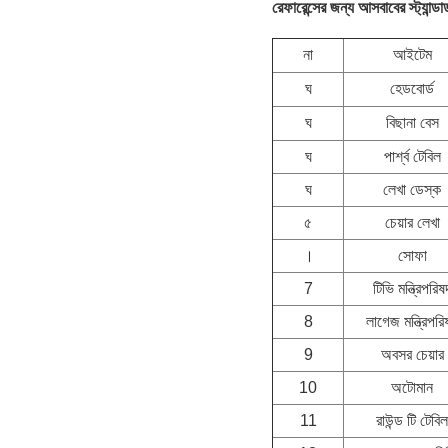
রেফারেন্সের জন্য আসবাবের স্ট্যান্ডা
না
আইটেম
ঘ
হেডবোর্ড
ঘ
বিছানা বেস
ঘ
পার্শ্ব টেবিল
ঘ
লেখা ডেস্ক
৫
চেয়ার লেখা
।
সোফা
7
টিভি মন্ত্রিপরিষ
8
লাগেজ মন্ত্রিপরি
9
অবসর চেয়ার
10
অটোমান
11
রাউন্ড টি টেবিল