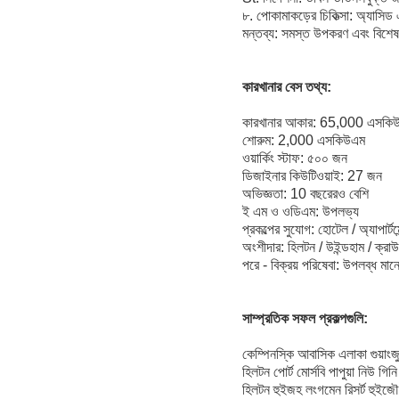
৮. পোকামাকড়ের চিকিত্সা: অ্যাসিড
মন্তব্য: সমস্ত উপকরণ এবং বিশেষ 
কারখানার বেস তথ্য:
কারখানার আকার: 65,000 এসকি
শোরুম: 2,000 এসকিউএম
ওয়ার্কিং স্টাফ: ৫০০ জন
ডিজাইনার কিউটিওয়াই: 27 জন
অভিজ্ঞতা: 10 বছরেরও বেশি
ই এম ও ওডিএম: উপলভ্য
প্রকল্পের সুযোগ: হোটেল / অ্যাপার্টমেন
অংশীদার: হিলটন / উইন্ডহাম / ক্রাউন
পরে - বিক্রয় পরিষেবা: উপলব্ধ মানের
সাম্প্রতিক সফল প্রকল্পগুলি:
কেম্পিনস্কি আবাসিক এলাকা গুয়াংজু ই
হিলটন পোর্ট মোর্সবি পাপুয়া নিউ গিন
হিলটন হুইজহ লংগমেন রিসর্ট হুইজৌ,