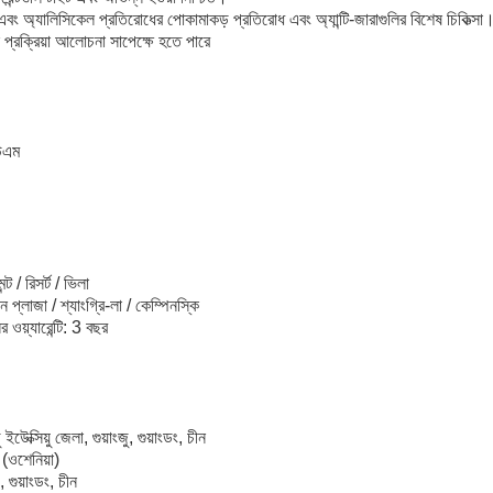
 এবং অ্যালিসিকেল প্রতিরোধের পোকামাকড় প্রতিরোধ এবং অ্যান্টি-জারাগুলির বিশেষ চিকিত্সা
প্রক্রিয়া আলোচনা সাপেক্ষে হতে পারে
উএম
্ট / রিসর্ট / ভিলা
 প্লাজা / শ্যাংগ্রি-লা / কেম্পিনস্কি
 ওয়্যারেন্টি: 3 বছর
উেক্সিয়ু জেলা, গুয়াংজু, গুয়াংডং, চীন
ি (ওশেনিয়া)
 গুয়াংডং, চীন