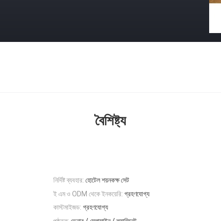
বৈশিষ্ট্য
নির্দিষ্ট ব্যবহার:
হোটেল শয়নকক্ষ সেট
ই এম ও ODM থেকে ইনকয়েরি:
গ্রহণযোগ্য
কাস্টমাইজড:
গ্রহণযোগ্য