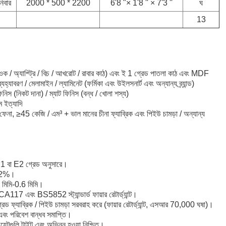
নিবার
2000 * 500 * 2200
6'8 "× 1'8 '' × 7'3 ''
ঘ
13
ওক / অ্যাশ্ট্রি / বিচ / আখরোট / রাবার কাঠ) এবং ই 1 গ্রেড পাতলা কাঠ এবং MDF
হ্যাবরণ / মেলামাইন / ল্যামিনেট (ফর্মিকা এবং উইলসনার্ট এবং অন্যান্য ব্র্যান্ড)
িনিস (নিকট দানা) / ম্যাট ফিনিস (বন্ধ / খোলা শস্য)
াম ইত্যাদি
 ফেনা, ≥45 কেজি / এম³ + ভাল মানের চীনা ফ্যাব্রিক এবং পিইউ চামড়া / অন্যান্য
্ড E1 বা E2 গ্রেড অনুসারে।
-12%।
.4 মিমি-0.6 মিমি।
A117 এবং BS5852 স্ট্যান্ডার্ড ফায়ার রেটার্ড্যান্ট।
গ্রেড ফ্যাব্রিক / পিইউ চামড়া সরবরাহ করে (ফায়ার রেটার্ড্যান্ট, এসআর 70,000 ঘষা)।
ধী এবং পরিবেশ বান্ধব সমাপ্তি।
়েন্টগুলি টাইট এবং অভিন্ন হওয়া নিশ্চিত।