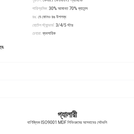
পৃষ্ঠতল:
ভেনার / মেলামাইন / ল্যামিনেট
পারিশ্রমিক:
30% আমানত 70% ব্যালেন্স
রঙ:
যে কোনও রঙ উপলব্ধ
হোটেল স্ট্যান্ডার্ড:
3/4/5 স্টার
চেহারা:
ব্যবসায়িক
,
ত্র
গ্যালারী
বাণিজ্যিক ISO9001 MDF লিভিংরুমের আসবাবের সেটগুলি