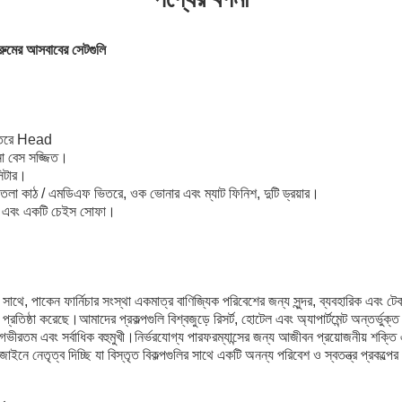
রুমের আসবাবের সেটগুলি
ভিতরে Head
না বেস সজ্জিত।
সিটার।
া পাতলা কাঠ / এমডিএফ ভিতরে, ওক ভোনার এবং ম্যাট ফিনিশ, দুটি ড্রয়ার।
ফা এবং একটি চেইস সোফা।
 সাথে, পাকেন ফার্নিচার সংস্থা একমাত্র বাণিজ্যিক পরিবেশের জন্য সুন্দর, ব্যবহারিক এব
 প্রতিষ্ঠা করেছে।আমাদের প্রকল্পগুলি বিশ্বজুড়ে রিসর্ট, হোটেল এবং অ্যাপার্টমেন্ট অন্তর্ভ
 গভীরতম এবং সর্বাধিক বহুমুখী।নির্ভরযোগ্য পারফরম্যান্সের জন্য আজীবন প্রয়োজনীয় শক্তি 
নে নেতৃত্ব দিচ্ছি যা বিস্তৃত বিকল্পগুলির সাথে একটি অনন্য পরিবেশ ও স্বতন্ত্র প্রকল্পে