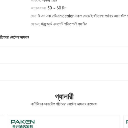
আয়তন:
কাস্টমাইজড
অগ্রজ সময়:
50 ~ 60 দিন
সেবা:
ই এম এবং ওডিএম design নকশা থেকে ইনস্টলেশন পর্যন্ত ওয়ান স্টপ 
মোড়ক:
স্ট্যান্ডার্ড এক্সপোর্ট শক্তিশালী প্যাকিং
পাঁচতারা হোটেল আসবাব
গ্যালারী
বাণিজ্যিক মালদ্বীপ পাঁচতারা হোটেল আসবাব রাফেলস