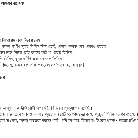
েল আসবাব রাফেলস
ার শিরোনাম এবং বিছানা বেস।
কালো বার্ণিশ ম্যাট ফিনিস দিয়ে তৈরি, কেবল শেল্ফ নেই কোনও ড্রয়ার।
্জিত নরম সিটার, ছাই কাঠের কাঠ পা, ম্যাট ফিনিস।
ডি টেবিল, ধূসর বার্ণিশ এবং চকচকে ফিনিস।
র্ষ পটভূমি, ব্যহ্যাবরণ এবং প্যানেল সমাপ্তির বিশেষ নকশা।
।
ফেনা।
 আস্থা এবং দীর্ঘস্থায়ী সম্পর্ক তৈরি করার প্রত্যাশায় রয়েছি।
রয়োজন হয় তবে কোনও নকশার প্রয়োজন মেটাতে আমাদের কাছে প্রচুর ফিনিস ধরণের রয়েছ
ান না কেন, আমরা সহায়তা করতে পারি।যদি আপনার নিজের রঙটি মনে থাকে - আমরা রঙিন মিল