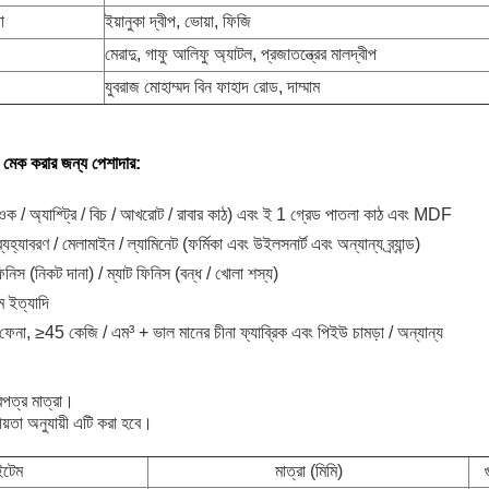
া
ইয়ানুকা দ্বীপ, ভোয়া, ফিজি
মেরাদু, গাফু আলিফু অ্যাটল, প্রজাতন্ত্রের মালদ্বীপ
যুবরাজ মোহাম্মদ বিন ফাহাদ রোড, দাম্মাম
মেক করার জন্য পেশাদার:
ওক / অ্যাশ্ট্রি / বিচ / আখরোট / রাবার কাঠ) এবং ই 1 গ্রেড পাতলা কাঠ এবং MDF
হ্যাবরণ / মেলামাইন / ল্যামিনেট (ফর্মিকা এবং উইলসনার্ট এবং অন্যান্য ব্র্যান্ড)
িনিস (নিকট দানা) / ম্যাট ফিনিস (বন্ধ / খোলা শস্য)
াম ইত্যাদি
 ফেনা, ≥45 কেজি / এম³ + ভাল মানের চীনা ফ্যাব্রিক এবং পিইউ চামড়া / অন্যান্য
পত্র মাত্রা।
়তা অনুযায়ী এটি করা হবে।
টেম
মাত্রা (মিমি)