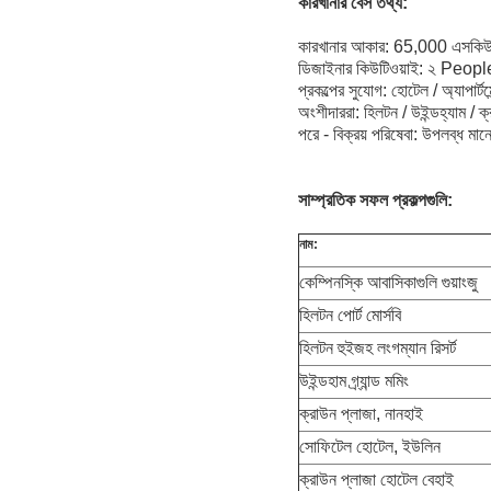
কারখানার বেস তথ্য:
কারখানার আকার: 65,000 এসকিউএ
ডিজাইনার কিউটিওয়াই: ২ Peopl
প্রকল্পের সুযোগ: হোটেল / অ্যাপার্টমেন
অংশীদাররা: হিলটন / উইন্ডহ্যাম / ক্
পরে - বিক্রয় পরিষেবা: উপলব্ধ মানের
সাম্প্রতিক সফল প্রকল্পগুলি:
নাম:
কেম্পিনস্কি আবাসিকাগুলি গুয়াংজু
হিলটন পোর্ট মোর্সবি
হিলটন হুইজহ লংগম্যান রিসর্ট
উইন্ডহাম গ্র্যান্ড মমিং
ক্রাউন প্লাজা, নানহাই
সোফিটেল হোটেল, ইউলিন
ক্রাউন প্লাজা হোটেল বেহাই