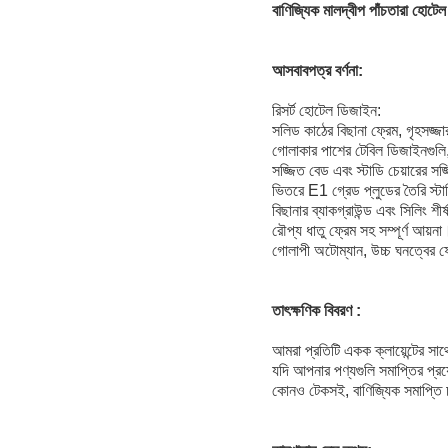
বাণিজ্যিক মালদ্বীপ পাঁচতারা হোট
আসবাবপত্র বর্ণনা:
রিসর্ট হোটেল ডিজাইন:
সলিড কাঠের বিছানা ফ্রেম, গৃহসজ্জ
গোলাকার পাশের টেবিল ডিজাইনগুলি, 
সজ্জিত বেড এবং স্টাডি চেয়ারের সজ
ভিতরে E1 গ্রেড প্লুডের তৈরি স্টা
বিছানার ব্যাকগ্রাউন্ড এবং সিলিং শী
রৌপ্য ধাতু ফ্রেম সহ সম্পূর্ণ আয়না
গোলাপী অটোম্যান, উচ্চ ঘনত্বের 
তাৎক্ষণিক বিবরণ :
আমরা প্রতিটি একক ক্লায়েন্টের সাথে
যদি আপনার পণ্যগুলি সমাপ্তির প্
কোনও টেকসই, বাণিজ্যিক সমাপ্তি চ