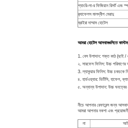
শ্যাংরি-লা-র ফিজিয়ান রিসর্ট এবং স্প
র‌্যাফেলস মালদ্বীপ মেরাদু
ব্রাইরা দাম্মাম হোটেল
আমরা হোটেল আসবাবগুলিতে কাস্টম 
1. বেস উপাদান: শক্ত কাঠ (ছাই / 
২. সারফেস ফিনিস: উচ্চ পরিমাণের ব্য
3. ল্যাকুয়ার ফিনিস: উচ্চ চকচকে ফ
৪. হার্ডওয়্যার: ডিটিসি, হাফেল, ব্ল
৫. অন্যান্য উপাদান: উচ্চ ঘনত্বের
নীচে আপনার রেফারেন্স জন্য আসবাব
আমরা আপনার নকশা এবং প্রয়োজনীয
না
আই