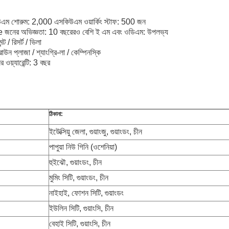
ম শোরুম: 2,000 এসকিউএম ওয়ার্কিং স্টাফ: 500 জন
e জনের অভিজ্ঞতা: 10 বছরেরও বেশি ই এম এবং ওডিএম: উপলভ্য
্ট / রিসর্ট / ভিলা
রাউন প্লাজা / শ্যাংগ্রি-লা / কেম্পিনস্কি
 ওয়্যারেন্টি: 3 বছর
ঠিকানা:
ইউেক্সিয়ু জেলা, গুয়াংজু, গুয়াংডং, চীন
পাপুয়া নিউ গিনি (ওশেনিয়া)
হুইঝৌ, গুয়াংডং, চীন
মুমিং সিটি, গুয়াংডং, চীন
নাইহাই, ফোশন সিটি, গুয়াংডং
ইউলিন সিটি, গুয়াংসি, চীন
বেহাই সিটি, গুয়াংসি, চীন