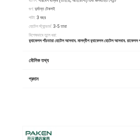
বার্ণিশ:
পরিবেশ বান্ধব (তাইহো, আইডোপা) এবং জলবাহিত পেইন্ট
গুণ:
দুর্দান্ত টেকসই
পাটা:
3 বছর
হোটেল স্ট্যান্ডার্ড:
3-5 তারা
বিশেষভাবে তুলে ধরা:
,
,
র‌্যাফেলস পাঁচতারা হোটেল আসবাব
মালদ্বীপ র‌্যাফেলস হোটেল আসবাব
রাফেলস 
মৌলিক তথ্য
প্রদান