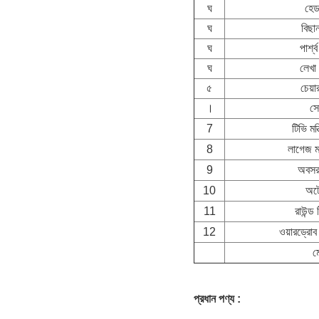
ঘ
হেড
ঘ
বিছা
ঘ
পার্শ্
ঘ
লেখা
৫
চেয়া
।
স
7
টিভি মন্
8
লাগেজ মন
9
অবসর 
10
অট
11
রাউন্ড 
12
ওয়ারড্রোব
ম
প্রধান পণ্য :