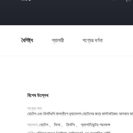
বৈশিষ্ট্য
গ্যালারী
পণ্যের বর্ণনা
বিশেষ উল্লেখ
পণ্যের নাম:
হোটেল এবং রিসর্টগুলি মালদ্বীপে র‌্যাফেলস হোটেলের জন্য কাস্টমাইজড আসবাব ক
হোটেল 、 ভিলা 、 রিসর্টস 、 অ্যাপার্টমেন্টের শয়নকক্ষ
আবেদন: