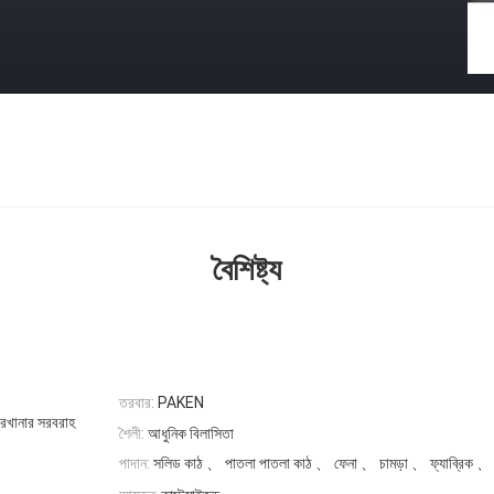
বৈশিষ্ট্য
তরবার:
PAKEN
ারখানার সরবরাহ
শৈলী:
আধুনিক বিলাসিতা
সলিড কাঠ 、 পাতলা পাতলা কাঠ 、 ফেনা 、 চামড়া 、 ফ্যাব্রিক 、 ব
পাদান: