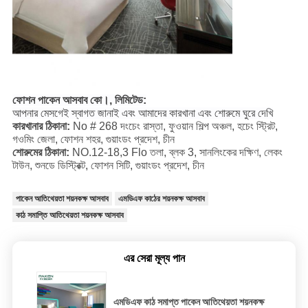
ফোশন পাকেন আসবাব কো।, লিমিটেড:
আপনার মেসগেই স্বাগত জানাই এবং আমাদের কারখানা এবং শোরুমে ঘুরে দেখি
কারখানার ঠিকানা:
No # 268 দংচেং রাস্তা, ফুওয়ান শিল্প অঞ্চল, হচেং স্ট্রিট,
গওমিং জেলা, ফোশন শহর, গুয়াংডং প্রদেশ, চীন
শোরুমের ঠিকানা:
NO.12-18,3 Flo তলা, ব্লক 3, সানলিংকের দক্ষিণ, লেকং
টাউন, শুনডে ডিস্ট্রিক্ট, ফোশন সিটি, গুয়াংডং প্রদেশ, চীন
পাকেন আতিথেয়তা শয়নকক্ষ আসবাব
এমডিএফ কাঠের শয়নকক্ষ আসবাব
কাঠ সমাপ্তি আতিথেয়তা শয়নকক্ষ আসবাব
এর সেরা মূল্য পান
এমডিএফ কাঠ সমাপ্ত পাকেন আতিথেয়তা শয়নকক্ষ