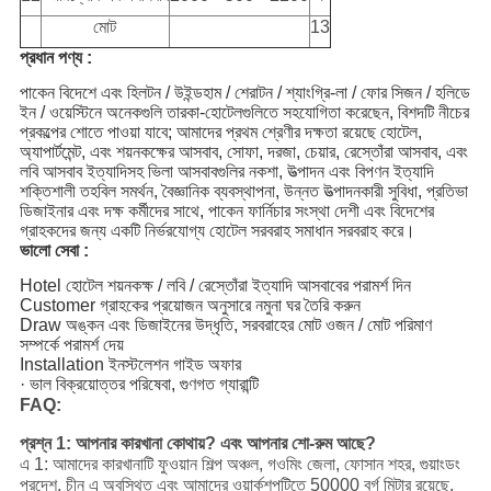
মোট
13
প্রধান পণ্য :
পাকেন বিদেশে এবং হিলটন / উইন্ডহাম / শেরাটন / শ্যাংগ্রি-লা / ফোর সিজন / হলিডে
ইন / ওয়েস্টিনে অনেকগুলি তারকা-হোটেলগুলিতে সহযোগিতা করেছেন, বিশদটি নীচের
প্রকল্পের শোতে পাওয়া যাবে; আমাদের প্রথম শ্রেণীর দক্ষতা রয়েছে হোটেল,
অ্যাপার্টমেন্ট, এবং শয়নকক্ষের আসবাব, সোফা, দরজা, চেয়ার, রেস্তোঁরা আসবাব, এবং
লবি আসবাব ইত্যাদিসহ ভিলা আসবাবগুলির নকশা, উত্পাদন এবং বিপণন ইত্যাদি
শক্তিশালী তহবিল সমর্থন, বৈজ্ঞানিক ব্যবস্থাপনা, উন্নত উত্পাদনকারী সুবিধা, প্রতিভা
ডিজাইনার এবং দক্ষ কর্মীদের সাথে, পাকেন ফার্নিচার সংস্থা দেশী এবং বিদেশের
গ্রাহকদের জন্য একটি নির্ভরযোগ্য হোটেল সরবরাহ সমাধান সরবরাহ করে।
ভালো সেবা :
Hotel হোটেল শয়নকক্ষ / লবি / রেস্তোঁরা ইত্যাদি আসবাবের পরামর্শ দিন
Customer গ্রাহকের প্রয়োজন অনুসারে নমুনা ঘর তৈরি করুন
Draw অঙ্কন এবং ডিজাইনের উদ্ধৃতি, সরবরাহের মোট ওজন / মোট পরিমাণ
সম্পর্কে পরামর্শ দেয়
Installation ইনস্টলেশন গাইড অফার
· ভাল বিক্রয়োত্তর পরিষেবা, গুণগত গ্যারান্টি
FAQ:
প্রশ্ন 1: আপনার কারখানা কোথায়? এবং আপনার শো-রুম আছে?
এ 1: আমাদের কারখানাটি ফুওয়ান শিল্প অঞ্চল, গওমিং জেলা, ফোসান শহর, গুয়াংডং
প্রদেশ, চীন এ অবস্থিত এবং আমাদের ওয়ার্কশপটিতে 50000 বর্গ মিটার রয়েছে,