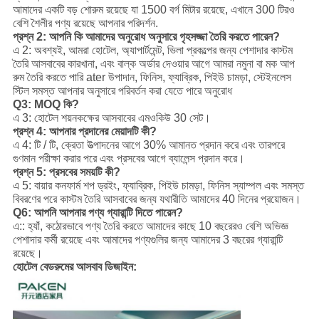
আমাদের একটি বড় শোরুম রয়েছে যা 1500 বর্গ মিটার রয়েছে, এখানে 300 টিরও
বেশি শৈলীর পণ্য রয়েছে আপনার পরিদর্শন.
প্রশ্ন 2: আপনি কি আমাদের অনুরোধ অনুসারে গৃহসজ্জা তৈরি করতে পারেন?
এ 2: অবশ্যই, আমরা হোটেল, অ্যাপার্টমেন্ট, ভিলা প্রকল্পের জন্য পেশাদার কাস্টম
তৈরি আসবাবের কারখানা, এবং বাল্ক অর্ডার দেওয়ার আগে আমরা নমুনা বা মক আপ
রুম তৈরি করতে পারি ater উপাদান, ফিনিস, ফ্যাব্রিক, পিইউ চামড়া, স্টেইনলেস
স্টিল সমস্ত আপনার অনুসারে পরিবর্তন করা যেতে পারে অনুরোধ
Q3: MOQ কি?
এ 3: হোটেল শয়নকক্ষের আসবাবের এমওকিউ 30 সেট।
প্রশ্ন 4: আপনার প্রদানের মেয়াদটি কী?
এ 4: টি / টি, ক্রেতা উত্পাদনের আগে 30% আমানত প্রদান করে এবং তারপরে
গুণমান পরীক্ষা করার পরে এবং প্রসবের আগে ব্যালেন্স প্রদান করে।
প্রশ্ন 5: প্রসবের সময়টি কী?
এ 5: বায়ার কনফার্ম শপ ড্রইং, ফ্যাব্রিক, পিইউ চামড়া, ফিনিস স্যাম্পল এবং সমস্ত
বিবরণের পরে কাস্টম তৈরি আসবাবের জন্য যথারীতি আমাদের 40 দিনের প্রয়োজন।
Q6: আপনি আপনার পণ্য গ্যারান্টি দিতে পারেন?
এ:: হ্যাঁ, কঠোরভাবে পণ্য তৈরি করতে আমাদের কাছে 10 বছরেরও বেশি অভিজ্ঞ
পেশাদার কর্মী রয়েছে এবং আমাদের পণ্যগুলির জন্য আমাদের 3 বছরের গ্যারান্টি
রয়েছে।
হোটেল বেডরুমের আসবাব ডিজাইন: