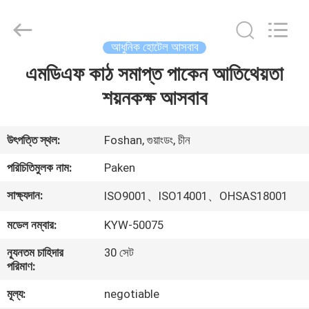
Foshan
Paken
Furniture
Co.,
Ltd..
আধুনিক হোটেল আসবাব
All
Rights
Reserved.
এমডিএফ কাঠ সমাপ্ত পাকেন আতিথেয়তা
বাড়ি
শয়নকক্ষ আসবাব
পণ্য
উৎপত্তি স্থল:
Foshan, গুয়াংডং, চীন
আমাদের
পরিচিতিমুলক নাম:
Paken
সম্পর্কে
সাক্ষ্যদান:
ISO9001、ISO14001、OHSAS18001
মডেল নম্বার:
KYW-50075
কারখানা
ভ্রমণ
ন্যূনতম চাহিদার
30 সেট
পরিমাণ:
মূল্য:
negotiable
মান