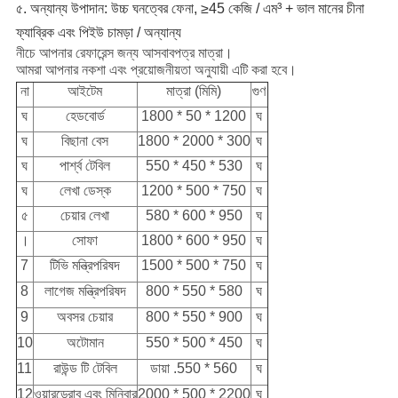
৫. অন্যান্য উপাদান: উচ্চ ঘনত্বের ফেনা, ≥45 কেজি / এম³ + ভাল মানের চীনা
ফ্যাব্রিক এবং পিইউ চামড়া / অন্যান্য
নীচে আপনার রেফারেন্স জন্য আসবাবপত্র মাত্রা।
আমরা আপনার নকশা এবং প্রয়োজনীয়তা অনুযায়ী এটি করা হবে।
না
আইটেম
মাত্রা (মিমি)
গুণ
ঘ
হেডবোর্ড
1800 * 50 * 1200
ঘ
ঘ
বিছানা বেস
1800 * 2000 * 300
ঘ
ঘ
পার্শ্ব টেবিল
550 * 450 * 530
ঘ
ঘ
লেখা ডেস্ক
1200 * 500 * 750
ঘ
৫
চেয়ার লেখা
580 * 600 * 950
ঘ
।
সোফা
1800 * 600 * 950
ঘ
7
টিভি মন্ত্রিপরিষদ
1500 * 500 * 750
ঘ
8
লাগেজ মন্ত্রিপরিষদ
800 * 550 * 580
ঘ
9
অবসর চেয়ার
800 * 550 * 900
ঘ
10
অটোমান
550 * 500 * 450
ঘ
11
রাউন্ড টি টেবিল
ডায়া .550 * 560
ঘ
12
ওয়ারড্রোব এবং মিনিবার
2000 * 500 * 2200
ঘ