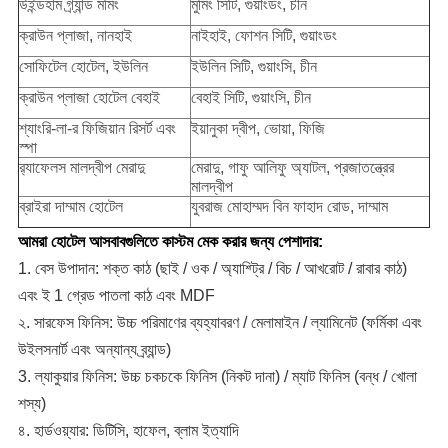
উইন্ডহাম গ্র্যান্ড মমিং
মুমিং সিটি, গুয়াংডং, চীন
ক্রাউন প্লাজা, নানহাই
নাইহাই, ফোশন সিটি, গুয়াংডং
সোফিটেল হোটেল, ইউলিন
ইউলিন সিটি, গুয়াংসি, চীন
ক্রাউন প্লাজা হোটেল বেহাই
বেহাই সিটি, গুয়াংসি, চীন
শ্যাংরি-লা-র ফিজিয়ান রিসর্ট এবং
ইয়ানুকা দ্বীপ, ভোয়া, ফিজি
স্পা
র‌্যাফেলস মালদ্বীপ মেরাদু
মেরাদু, গাফু আলিফু অ্যাটল, প্রজাতন্ত্রের
মালদ্বীপ
ব্রাইরা দাম্মাম হোটেল
যুবরাজ মোহাম্মদ বিন ফাহাদ রোড, দাম্মাম
আমরা হোটেল আসবাবগুলিতে কাস্টম মেক করার জন্য পেশাদার:
1. বেস উপাদান: শক্ত কাঠ (ছাই / ওক / অ্যাশ্ট্রি / বিচ / আখরোট / রাবার কাঠ)
এবং ই 1 গ্রেড পাতলা কাঠ এবং MDF
২. সারফেস ফিনিস: উচ্চ পরিমাণের ব্যহ্যাবরণ / মেলামাইন / ল্যামিনেট (ফর্মিকা এবং
উইলসনার্ট এবং অন্যান্য ব্র্যান্ড)
3. ল্যাকুয়ার ফিনিস: উচ্চ চকচকে ফিনিস (নিকট দানা) / ম্যাট ফিনিস (বন্ধ / খোলা
শস্য)
৪. হার্ডওয়্যার: ডিটিসি, হাফেল, ব্লাম ইত্যাদি