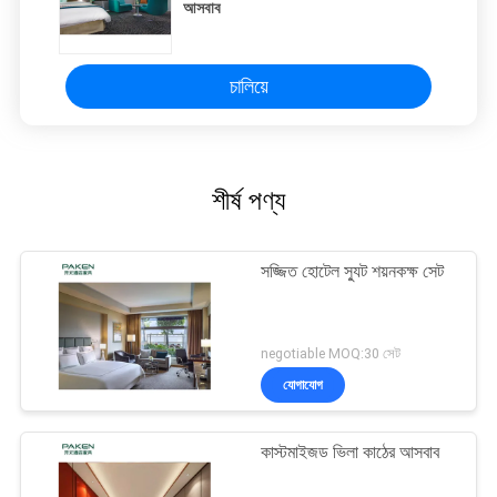
আসবাব
চালিয়ে
শীর্ষ পণ্য
সজ্জিত হোটেল স্যুট শয়নকক্ষ সেট
negotiable MOQ:30 সেট
যোগাযোগ
কাস্টমাইজড ভিলা কাঠের আসবাব