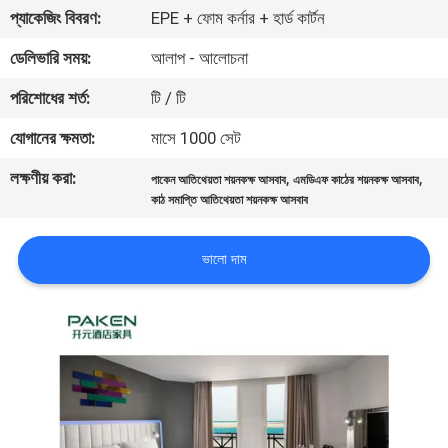
নিয়ন্ত্রণ
প্যাকেজিং বিবরণ:
EPE + ফোম কর্নার + হার্ড কার্টন
ডেলিভারি সময়:
আলাপ - আলোচনা
যোগাযোগ
পরিশোধের শর্ত:
টি / টি
করুন
যোগানের ক্ষমতা:
মাসে 1000 সেট
লক্ষণীয় করা:
,
,
উদ্ধৃতির
পাকেন আতিথেয়তা শয়নকক্ষ আসবাব
এমডিএফ কাঠের শয়নকক্ষ আসবাব
কাঠ সমাপ্তি আতিথেয়তা শয়নকক্ষ আসবাব
জন্য
আবেদন
ভালো দাম
সাইট
ম্যাপ
PRIVACY