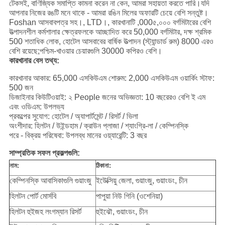
টেকসই, বাণিজ্যিক সমাপ্তি কামনা করেন না কেন, আমরা সহায়তা করতে পারি।যদি
আপনার নিজের রঙটি মনে থাকে - আমরা রঙিন মিলের অফারটি চেয়ে বেশি সন্তুষ্ট।
Foshan আসবাবপত্র সহ।, LTD।, কারখানাটি ,000৫,০০০ বর্গমিটারের বেশি
উত্পাদনশীল কর্মশালার ক্ষেত্রফলকে আচ্ছাদিত করে 50,000 বর্গমিটার, দক্ষ শ্রমিক
500 শতাধিক লোক, হোটেল আসবাবের বার্ষিক উত্পাদন (স্ট্যান্ডার্ড রুম) 8000 এরও
বেশি রয়েছে;পশ্চিম-খাওয়ার চেয়ারগুলি 30000 কপিরও বেশি।
কারখানার বেস তথ্য:
কারখানার আকার: 65,000 এসকিউএম শোরুম: 2,000 এসকিউএম ওয়ার্কিং স্টাফ:
500 জন
ডিজাইনার কিউটিওয়াই: ২ People জনের অভিজ্ঞতা: 10 বছরেরও বেশি ই এম
এবং ওডিএম: উপলভ্য
প্রকল্পের সুযোগ: হোটেল / অ্যাপার্টমেন্ট / রিসর্ট / ভিলা
অংশীদার: হিলটন / উইন্ডহাম / ক্রাউন প্লাজা / শ্যাংগ্রি-লা / কেম্পিনস্কি
পরে - বিক্রয় পরিষেবা: উপলব্ধ মানের ওয়্যারেন্টি: 3 বছর
সাম্প্রতিক সফল প্রকল্পগুলি:
নাম:
ঠিকানা:
কেম্পিনস্কি আবাসিকাগুলি গুয়াংজু
ইউেক্সিয়ু জেলা, গুয়াংজু, গুয়াংডং, চীন
হিলটন পোর্ট মোর্সবি
পাপুয়া নিউ গিনি (ওশেনিয়া)
হিলটন হুইজহ লংগম্যান রিসর্ট
হুইঝৌ, গুয়াংডং, চীন