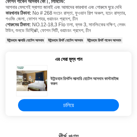
ফোশন পাকেন আসবাব কো।, লিমিটেড:
আপনার মেসগেই স্বাগত জানাই এবং আমাদের কারখানা এবং শোরুমে ঘুরে দেখি
কারখানার ঠিকানা:
No # 268 দংচেং রাস্তা, ফুওয়ান শিল্প অঞ্চল, হচেং রাস্তার,
গওমিং জেলা, ফোশন শহর, গুয়াংডং প্রদেশ, চীন
শোরুমের ঠিকানা:
NO.12-18,3 Flo তলা, ব্লক 3, সানলিংকের দক্ষিণ, লেকং
টাউন, শুনডে ডিস্ট্রিক্ট, ফোশন সিটি, গুয়াংডং প্রদেশ, চীন
উইন্ডহাম লাক্সারি হোটেল আসবাব
উইন্ডহাম রিসর্ট হোটেল আসবাব
উইন্ডহাম রিসর্ট পাকেন আসবাব
এর সেরা মূল্য পান
উইন্ডহাম রিসর্টস লাক্সারি হোটেল আসবাব কাস্টমাইজ
করুন
চালিয়ে
শীর্ষ পণ্য