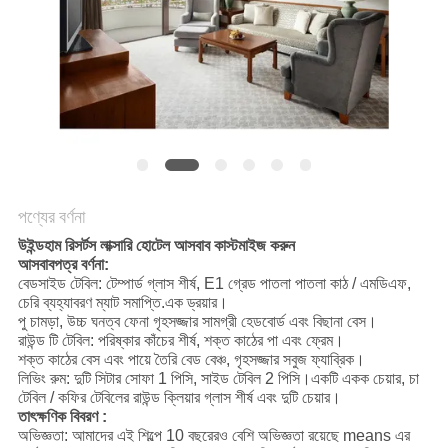
POLICY
পণ্যের বর্ণনা
উইন্ডহাম রিসর্টস লাক্সারি হোটেল আসবাব কাস্টমাইজ করুন
আসবাবপত্র বর্ণনা:
বেডসাইড টেবিল: টেম্পার্ড গ্লাস শীর্ষ, E1 গ্রেড পাতলা পাতলা কাঠ / এমডিএফ,
চেরি ব্যহ্যাবরণ ম্যাট সমাপ্তি.এক ড্রয়ার।
পু চামড়া, উচ্চ ঘনত্ব ফেনা গৃহসজ্জার সামগ্রী হেডবোর্ড এবং বিছানা বেস।
রাউন্ড টি টেবিল: পরিষ্কার কাঁচের শীর্ষ, শক্ত কাঠের পা এবং ফ্রেম।
শক্ত কাঠের বেস এবং পায়ে তৈরি বেড বেঞ্চ, গৃহসজ্জার সবুজ ফ্যাব্রিক।
লিভিং রুম: দুটি সিটার সোফা 1 পিসি, সাইড টেবিল 2 পিসি।একটি একক চেয়ার, চা
টেবিল / কফির টেবিলের রাউন্ড ক্লিয়ার গ্লাস শীর্ষ এবং দুটি চেয়ার।
তাৎক্ষণিক বিবরণ :
অভিজ্ঞতা: আমাদের এই শিল্পে 10 বছরেরও বেশি অভিজ্ঞতা রয়েছে means এর