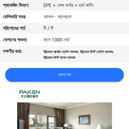
নিয়ন্ত্রণ
প্যাকেজিং বিবরণ:
EPE + ফোম কর্নার + হার্ড কার্টন
ডেলিভারি সময়:
আলাপ - আলোচনা
যোগাযোগ
পরিশোধের শর্ত:
টি / টি
করুন
যোগানের ক্ষমতা:
মাসে 1000 সেট
লক্ষণীয় করা:
,
,
উদ্ধৃতির
উইন্ডহাম লাক্সারি হোটেল আসবাব
উইন্ডহাম রিসর্ট হোটেল আসবাব
উইন্ডহাম রিসর্ট পাকেন আসবাব
জন্য
আবেদন
ভালো দাম
সাইট
ম্যাপ
PRIVACY