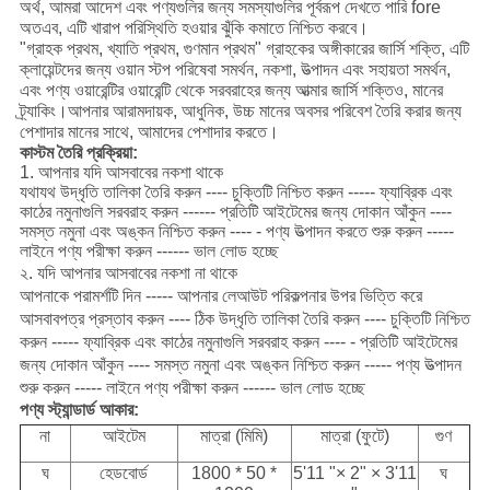
অর্থ, আমরা আদেশ এবং পণ্যগুলির জন্য সমস্যাগুলির পূর্বরূপ দেখতে পারি fore
অতএব, এটি খারাপ পরিস্থিতি হওয়ার ঝুঁকি কমাতে নিশ্চিত করবে।
"গ্রাহক প্রথম, খ্যাতি প্রথম, গুণমান প্রথম" গ্রাহকের অঙ্গীকারের জার্সি শক্তি, এটি
ক্লায়েন্টদের জন্য ওয়ান স্টপ পরিষেবা সমর্থন, নকশা, উত্পাদন এবং সহায়তা সমর্থন,
এবং পণ্য ওয়ারেন্টির ওয়ারেন্টি থেকে সরবরাহের জন্য আত্মার জার্সি শক্তিও, মানের
ট্র্যাকিং।আপনার আরামদায়ক, আধুনিক, উচ্চ মানের অবসর পরিবেশ তৈরি করার জন্য
পেশাদার মানের সাথে, আমাদের পেশাদার করতে।
কাস্টম তৈরি প্রক্রিয়া:
1. আপনার যদি আসবাবের নকশা থাকে
যথাযথ উদ্ধৃতি তালিকা তৈরি করুন ---- চুক্তিটি নিশ্চিত করুন ----- ফ্যাব্রিক এবং
কাঠের নমুনাগুলি সরবরাহ করুন ------ প্রতিটি আইটেমের জন্য দোকান আঁকুন ----
সমস্ত নমুনা এবং অঙ্কন নিশ্চিত করুন ---- - পণ্য উত্পাদন করতে শুরু করুন -----
লাইনে পণ্য পরীক্ষা করুন ------ ভাল লোড হচ্ছে
২. যদি আপনার আসবাবের নকশা না থাকে
আপনাকে পরামর্শটি দিন ----- আপনার লেআউট পরিকল্পনার উপর ভিত্তি করে
আসবাবপত্র প্রস্তাব করুন ---- ঠিক উদ্ধৃতি তালিকা তৈরি করুন ---- চুক্তিটি নিশ্চিত
করুন ----- ফ্যাব্রিক এবং কাঠের নমুনাগুলি সরবরাহ করুন ---- - প্রতিটি আইটেমের
জন্য দোকান আঁকুন ---- সমস্ত নমুনা এবং অঙ্কন নিশ্চিত করুন ----- পণ্য উত্পাদন
শুরু করুন ----- লাইনে পণ্য পরীক্ষা করুন ------ ভাল লোড হচ্ছে
পণ্য স্ট্যান্ডার্ড আকার:
না
আইটেম
মাত্রা (মিমি)
মাত্রা (ফুটে)
গুণ
ঘ
হেডবোর্ড
1800 * 50 *
5'11 "× 2" × 3'11
ঘ