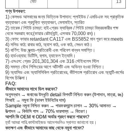
মোট
13
পণ্য উপকরণ:
1) কেসগুড আসবাবের জন্য ভিত্তিক উপাদান: প্লাইউড / এমডিএফ সহ প্রাকৃতিক
ব্যহ্যাবরণ এবং প্রযুক্তি ব্যহ্যাবরণ, মেলামাইন, স্তরিত
2) তারেক / পিইউ চামড়া: হাই-গ্রেড ফ্যাব্রিক / পিইউ চামড়া বিক্রয়কারীর পক্ষ
থেকে সরবরাহ করে;(ফায়ার রেটার্ড্যান্ট, এসআর 70,000 রাব)।
3) ফোম: ফায়ার retardant CA117 এবং BS5852 মান পূরণ করে meets
4) সলিড কাঠ: রাবার কাঠ, অ্যাশ কাঠ, ওক কাঠ, সেগুন কাঠ।
5) বার্ণিশ: উচ্চ স্ক্র্যাচ-প্রতিরোধী এবং পরিবেশ বান্ধব সমাপ্তি।
6) হার্ডওয়্যার: ডিটিসি, ব্লাম, হ্যাফেল ইত্যাদি।
7) এসএস: গ্রেড 201,301,304 এবং 316 স্টেইনলেস স্টিল
8) সমস্ত যৌথ শিপিংয়ের আগে আঁটসাঁট এবং অভিন্ন হওয়া নিশ্চিত।
9) অ্যাসিড এবং অ্যালিসিকিল প্রতিরোধের, কীটপতঙ্গ প্রতিরোধ এবং অ্যান্টি-কর্সের
বিশেষ চিকিত্সা।
FAQ:
কীভাবে আমাদের সাথে ডিল করবেন?
অনুসন্ধান → জবাবের উদ্ধৃতি detail বিশদটি নিশ্চিত করুন (উপাদান, মাত্রা, রঙ)
পিআই → নমুনা ফি (ডাবল ইউনিটের দাম)
Sample নমুনা নিশ্চিত করুন → পারফরম্যান্স চালান → 30% আমানত →
উত্পাদন → কিউসি পাস → 70% ভারসাম্য → বিতরণ।
আপনি কি OEM বা ODM অর্ডার গ্রহণ করতে পারবেন?
হ্যাঁ আমরা পারি.কাস্টমাইজড আদেশগুলিও স্বাগত জানানো হয়।
কতক্ষণ এবং কীভাবে আমাদের কাছ থেকে নমুনা পাবেন?