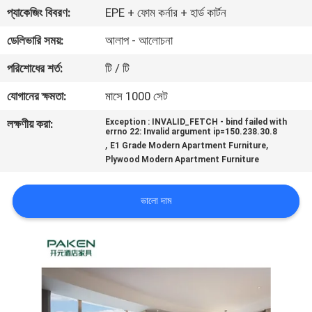
নিয়ন্ত্রণ
প্যাকেজিং বিবরণ:
EPE + ফোম কর্নার + হার্ড কার্টন
ডেলিভারি সময়:
আলাপ - আলোচনা
যোগাযোগ
পরিশোধের শর্ত:
টি / টি
করুন
যোগানের ক্ষমতা:
মাসে 1000 সেট
লক্ষণীয় করা:
Exception : INVALID_FETCH - bind failed with
উদ্ধৃতির
errno 22: Invalid argument ip=150.238.30.8
,
,
E1 Grade Modern Apartment Furniture
জন্য
Plywood Modern Apartment Furniture
আবেদন
ভালো দাম
সাইট
ম্যাপ
PRIVACY