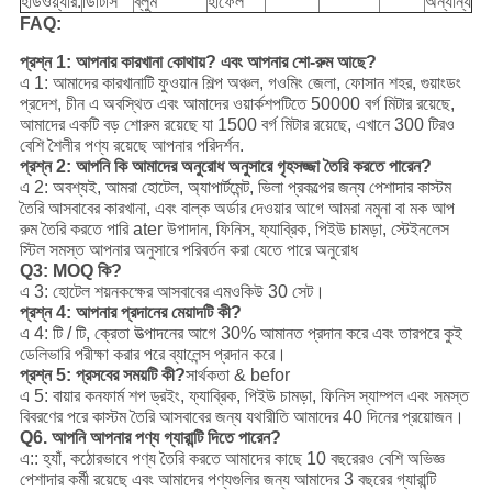
হার্ডওয়্যার:
ডিটিসি
ব্লুম
হাফেল
অন্যান্য
FAQ:
প্রশ্ন 1: আপনার কারখানা কোথায়? এবং আপনার শো-রুম আছে?
এ 1: আমাদের কারখানাটি ফুওয়ান শিল্প অঞ্চল, গওমিং জেলা, ফোসান শহর, গুয়াংডং
প্রদেশ, চীন এ অবস্থিত এবং আমাদের ওয়ার্কশপটিতে 50000 বর্গ মিটার রয়েছে,
আমাদের একটি বড় শোরুম রয়েছে যা 1500 বর্গ মিটার রয়েছে, এখানে 300 টিরও
বেশি শৈলীর পণ্য রয়েছে আপনার পরিদর্শন.
প্রশ্ন 2: আপনি কি আমাদের অনুরোধ অনুসারে গৃহসজ্জা তৈরি করতে পারেন?
এ 2: অবশ্যই, আমরা হোটেল, অ্যাপার্টমেন্ট, ভিলা প্রকল্পের জন্য পেশাদার কাস্টম
তৈরি আসবাবের কারখানা, এবং বাল্ক অর্ডার দেওয়ার আগে আমরা নমুনা বা মক আপ
রুম তৈরি করতে পারি ater উপাদান, ফিনিস, ফ্যাব্রিক, পিইউ চামড়া, স্টেইনলেস
স্টিল সমস্ত আপনার অনুসারে পরিবর্তন করা যেতে পারে অনুরোধ
Q3: MOQ কি?
এ 3: হোটেল শয়নকক্ষের আসবাবের এমওকিউ 30 সেট।
প্রশ্ন 4: আপনার প্রদানের মেয়াদটি কী?
এ 4: টি / টি, ক্রেতা উত্পাদনের আগে 30% আমানত প্রদান করে এবং তারপরে কুই
ডেলিভারি পরীক্ষা করার পরে ব্যালেন্স প্রদান করে।
প্রশ্ন 5: প্রসবের সময়টি কী?
সার্থকতা & befor
এ 5: বায়ার কনফার্ম শপ ড্রইং, ফ্যাব্রিক, পিইউ চামড়া, ফিনিস স্যাম্পল এবং সমস্ত
বিবরণের পরে কাস্টম তৈরি আসবাবের জন্য যথারীতি আমাদের 40 দিনের প্রয়োজন।
Q6. আপনি আপনার পণ্য গ্যারান্টি দিতে পারেন?
এ:: হ্যাঁ, কঠোরভাবে পণ্য তৈরি করতে আমাদের কাছে 10 বছরেরও বেশি অভিজ্ঞ
পেশাদার কর্মী রয়েছে এবং আমাদের পণ্যগুলির জন্য আমাদের 3 বছরের গ্যারান্টি