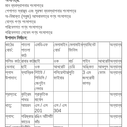
শংসাপত্র:
মান ব্যবস্থাপনার শংসাপত্র
পেশাগত স্বাস্থ্য এবং সুরক্ষা ব্যবস্থাপনার শংসাপত্র
অ-বিষাক্ত (সবুজ) আসবাবপত্র পণ্য শংসাপত্র
যোগ্য পণ্য শংসাপত্র
পরিবেশগত পণ্য শংসাপত্র
পরিবেশগত লেবেল পণ্য শংসাপত্র
উপাদান
নির্বাচন
:
কাঠের
পাতলা
এমডিএফ
মেলামাইন
মেলামাইন
ল্যামিনেট
অন্যান্য
বোর্ড:
পাতলা
বোর্ড
ফিনিস
কাঠ
সলিড কাঠ:
রাবার কাঠ
ছাই
ওক
বার্চ
পাইন
আখরোট
অন্যান্য
ভেনার:
ছাই
ওক
আখরোট
চেরি
অঙ্কিত
আবলুস
অন্যান্য
প্লাস
ফ্যাব্রিক
পিইউ /
পলিয়েস্টার
সুতি
3 এম
ফোম
অন্যান্য
উপাদান:
পিভিসি /
ফাইবার
জলরোধী
জেনুইন
কাপড়
লেদার
প্রস্তর:
কৃত্রিম
প্রাকৃতিক
অন্যান্য
পাথর
মার্বেল
ধাতু:
আয়রন
এস / এস
এস / এস
অন্যান্য
201
304
গ্লাস:
পরিষ্কার
রঙিন আঁটসাঁট
অন্যান্য
কাচের
কাঁচ