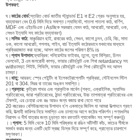
উপকরণ
:
ঘ।
কাঠের বোর্ড:
স্তরিত বোর্ড জাতীয় স্ট্যান্ডার্ড E1 বা E2 গ্রেড অনুসারে হয়,
ব্যহ্যাবরণ বেধ 0.6 মিমি দিয়ে সমাপ্ত।ল্যামিনেট, পাতলা পাতলা কাঠ, বার্ণিশ,
MDF এবং এইচডিএফ।Asচ্ছিক সরবরাহ যেমন কাঠ, আখরোট, আখরোট, ওক,
সেগুন ইত্যাদি সহ কাঠের ব্যহ্যাবরণ)
ঘ।
সলিড কাঠ:
মাঞ্চুরিয়ান ছাই, রাবারের কাঠ, সেগুন, কালো চন্দন, চেরি, বিচ, সাদা
ওক, কালো আখরোট, পপলার, পাইন, বার্চ ইত্যাদি কঠোরভাবে শুকানোর মাধ্যমে
প্রক্রিয়াজাত করা হচ্ছে, আসল কাঠের জলের পরিমাণ 8% is
ঘ।
প্লাস উপাদান:
ফ্যাব্রিক: পলিয়েস্টার ফাইবার, তুলো, তুলা মিশ্রিত, চিলন
ভেলভেট, 3 এম জলরোধী কাপড়, ফায়ার রেটার্ড্যান্ট এবং শিখা retardancy সহ
withচামড়া: পিইউ, পিভিসি, ফায়ার রেটার্ড্যান্ট এবং শিখা রেটার্ডেন্সি সহ আসল
চামড়া।
ঘ।
ধাতু:
আয়রন: স্প্রে পেইন্টিং বা ইলেকট্রোপ্লেটিং প্রক্রিয়া, স্টেইনলেস স্টিল
201 বা 304. মিরর বা তারের অঙ্কন সমাপ্তি।
৫।
প্রস্তর:
কৃত্রিম পাথর এবং প্রাকৃতিক মার্বেল (শক্ত, এক্রাইলিক, অ্যাসিড
প্রতিরোধের, জারা প্রতিরোধের, ঠান্ডা প্রতিরোধের, উচ্চ তাপমাত্রা প্রতিরোধের এবং
টেকসই, এর চেহারা এবং রঙ আরও জন্য বজায় রাখা যেতে পারে
20 বছরেরও বেশিউচ্চমানের উপাদান হ'ল একমাত্র জিনিস যা আমরা উত্পাদনে গ্রহণ
করি, উত্সাহী কারিগর নিয়ে সমাপ্তি এবং চালানের আগে কঠোর পরিদর্শন।পণ্যগুলির
নিরাপদ ও দীর্ঘ যাত্রার জন্য চূড়ান্ত মান রফতানি প্যাকেজিং সহ সম্পূর্ণ করুন))
।।
গ্লাস:
5 মিমি থেকে 10 মিমি পরিষ্কার বা রঙিন আঁটসাঁট কাঁচ, কাচের শীর্ষকে
সমর্থন করার জন্য একটি ছোট স্বচ্ছ ডিস্ক দিয়ে সম্পূর্ণ করে, প্রান্তের চারপাশে
মসৃণকরণ।