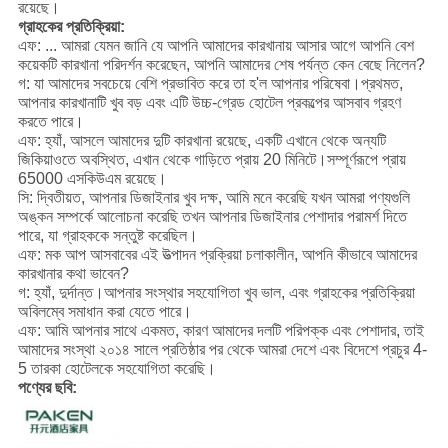
রয়েছে।
গ্রাহকের প্রতিক্রিয়া:
এফ: ... আমরা যেমন জানি যে আপনি আমাদের কারখানায় আসার আগে আপনি বেশ
কয়েকটি কারখানা পরিদর্শন করেছেন, আপনি আমাদের শেষ পর্যন্ত কেন বেছে নিলেন?
গ: যা আমাদের সবচেয়ে বেশি প্রভাবিত করে তা হ'ল আপনার পরিষেবা।প্রথমত,
আপনার কারখানাটি খুব বড় এবং এটি উচ্চ-গ্রেড হোটেল প্রকল্পের আসবাব গ্রহণ
করতে পারে।
এফ: হ্যাঁ, আসলে আমাদের দুটি কারখানা রয়েছে, একটি এখানে থেকে অন্যটি
জিকিয়াওতে অবস্থিত, এখান থেকে গাড়িতে প্রায় 20 মিনিটে।সম্পূর্ণরূপে প্রায়
65000 এসকিউএম রয়েছে।
সি: দ্বিতীয়ত, আপনার ডিজাইনার খুব দক্ষ, আমি মনে করেছি যখন আমরা পণ্যগুলি
অঙ্কন সম্পর্কে আলোচনা করেছি তখন আপনার ডিজাইনার পেশাদার পরামর্শ দিতে
পারে, যা গ্রাহককে সন্তুষ্ট করেছিল।
এফ: মক আপ আসবাবের এই উত্পাদন প্রক্রিয়া চলাকালীন, আপনি কীভাবে আমাদের
কারখানার কথা ভাবেন?
গ: হ্যাঁ, দুর্দান্ত।আপনার সংস্থার সহযোগিতা খুব ভাল, এবং গ্রাহকের প্রতিক্রিয়া
অবিলম্বে সমাধান করা যেতে পারে।
এফ: আমি আপনার সাথে একমত, কারণ আমাদের দলটি পরিপক্ক এবং পেশাদার, তাই
আমাদের সংস্থা ২০১৪ সালে প্রতিষ্ঠার পর থেকে আমরা দেশে এবং বিদেশে প্রচুর 4-
5 তারকা হোটেলকে সহযোগিতা করেছি।
পণ্যের ছবি: