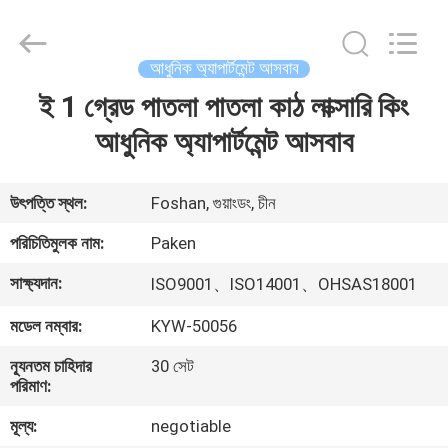
Foshan
Paken
Furniture
Co.,
Ltd..
আধুনিক অ্যাপার্টমেন্ট আসবাব
All
Rights
Reserved.
ই 1 গ্রেড পাতলা পাতলা কাঠ লাক্সারি কিং
বাড়ি
আধুনিক অ্যাপার্টমেন্ট আসবাব
পণ্য
উৎপত্তি স্থল:
Foshan, গুয়াংডং, চীন
আমাদের
পরিচিতিমুলক নাম:
Paken
সম্পর্কে
সাক্ষ্যদান:
ISO9001、ISO14001、OHSAS18001
মডেল নম্বার:
KYW-50056
কারখানা
ভ্রমণ
ন্যূনতম চাহিদার
30 সেট
পরিমাণ:
মূল্য:
negotiable
মান