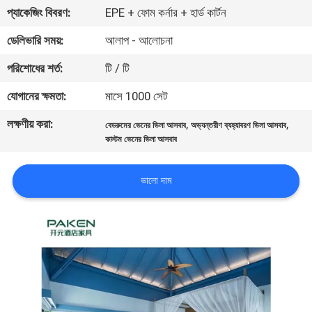
নিয়ন্ত্রণ
প্যাকেজিং বিবরণ:
EPE + ফোম কর্নার + হার্ড কার্টন
ডেলিভারি সময়:
আলাপ - আলোচনা
যোগাযোগ
পরিশোধের শর্ত:
টি / টি
করুন
যোগানের ক্ষমতা:
মাসে 1000 সেট
লক্ষণীয় করা:
,
,
উদ্ধৃতির
বেডরুমের ভেনের ভিলা আসবাব
অভ্যন্তরীণ ব্যহ্যাবরণ ভিলা আসবাব
কাস্টম ভেনের ভিলা আসবাব
জন্য
আবেদন
ভালো দাম
সাইট
ম্যাপ
PRIVACY