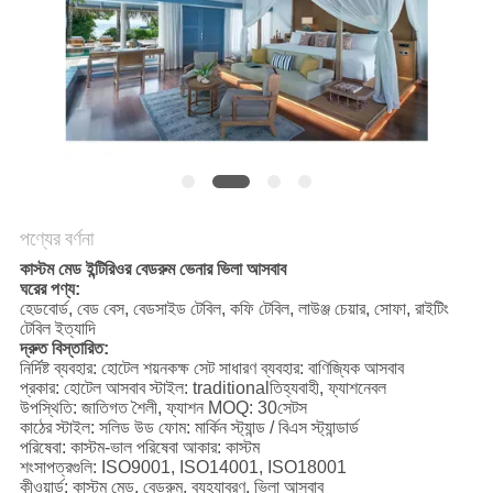
POLICY
পণ্যের বর্ণনা
কাস্টম মেড ইন্টিরিওর বেডরুম ভেনার ভিলা আসবাব
ঘরের পণ্য:
হেডবোর্ড, বেড বেস, বেডসাইড টেবিল, কফি টেবিল, লাউঞ্জ চেয়ার, সোফা, রাইটিং
টেবিল ইত্যাদি
দ্রুত বিস্তারিত:
নির্দিষ্ট ব্যবহার: হোটেল শয়নকক্ষ সেট সাধারণ ব্যবহার: বাণিজ্যিক আসবাব
প্রকার: হোটেল আসবাব স্টাইল: traditionalতিহ্যবাহী, ফ্যাশনেবল
উপস্থিতি: জাতিগত শৈলী, ফ্যাশন MOQ: 30সেটস
কাঠের স্টাইল: সলিড উড ফোম: মার্কিন স্ট্যান্ড / বিএস স্ট্যান্ডার্ড
পরিষেবা: কাস্টম-ভাল পরিষেবা আকার: কাস্টম
শংসাপত্রগুলি: ISO9001, ISO14001, ISO18001
কীওয়ার্ড: কাস্টম মেড, বেডরুম, ব্যহ্যাবরণ, ভিলা আসবাব