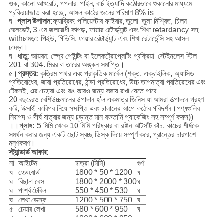
ওক, কালো আখরোট, পপলার, পাইন, বার্চ ইত্যাদি কঠোরভাবে শুকানোর মাধ্যমে
প্রক্রিয়াজাত করা হচ্ছে, আসল কাঠের জলের পরিমাণ 8% is
ঘ।
প্লাস উপাদান:
ফ্যাব্রিক: পলিয়েস্টার ফাইবার, তুলো, তুলা মিশ্রিত, চিলন
ভেলভেট, 3 এম জলরোধী কাপড়, ফায়ার রেটার্ড্যান্ট এবং শিখা retardancy সহ
withচামড়া: পিইউ, পিভিসি, ফায়ার রেটার্ড্যান্ট এবং শিখা রেটার্ডেন্সি সহ আসল
চামড়া।
ঘ।
ধাতু:
আয়রন: স্প্রে পেইন্টিং বা ইলেকট্রোপ্লেটিং প্রক্রিয়া, স্টেইনলেস স্টিল
201 বা 304. মিরর বা তারের অঙ্কন সমাপ্তি।
৫।
প্রস্তর:
কৃত্রিম পাথর এবং প্রাকৃতিক মার্বেল (শক্ত, এক্রাইলিক, অ্যাসিড
প্রতিরোধের, জারা প্রতিরোধের, ঠান্ডা প্রতিরোধের, উচ্চ তাপমাত্রা প্রতিরোধের এবং
টেকসই, এর চেহারা এবং রঙ আরও জন্য বজায় রাখা যেতে পারে
20 বছরেরও বেশিউচ্চমানের উপাদান হ'ল একমাত্র জিনিস যা আমরা উত্পাদনে গ্রহণ
করি, উত্সাহী কারিগর নিয়ে সমাপ্তি এবং চালানের আগে কঠোর পরিদর্শন।পণ্যগুলির
নিরাপদ ও দীর্ঘ যাত্রার জন্য চূড়ান্ত মান রফতানি প্যাকেজিং সহ সম্পূর্ণ করুন))
।।
গ্লাস:
5 মিমি থেকে 10 মিমি পরিষ্কার বা রঙিন আঁটসাঁট কাঁচ, কাচের শীর্ষকে
সমর্থন করার জন্য একটি ছোট স্বচ্ছ ডিস্ক দিয়ে সম্পূর্ণ করে, প্রান্তের চারপাশে
মসৃণকরণ।
স্ট্যান্ডার্ড আকার:
না
আইটেম
মাত্রা (মিমি)
গুণ
ঘ
হেডবোর্ড
1800 * 50 * 1200
ঘ
ঘ
বিছানা বেস
1800 * 2000 * 300
ঘ
ঘ
পার্শ্ব টেবিল
550 * 450 * 530
ঘ
ঘ
লেখা ডেস্ক
1200 * 500 * 750
ঘ
৫
চেয়ার লেখা
580 * 600 * 950
ঘ