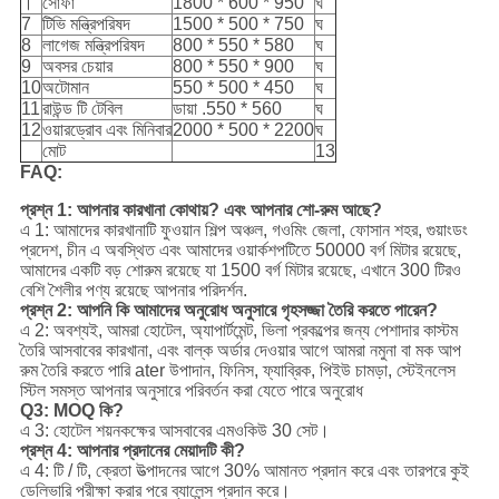
।
সোফা
1800 * 600 * 950
ঘ
7
টিভি মন্ত্রিপরিষদ
1500 * 500 * 750
ঘ
8
লাগেজ মন্ত্রিপরিষদ
800 * 550 * 580
ঘ
9
অবসর চেয়ার
800 * 550 * 900
ঘ
10
অটোমান
550 * 500 * 450
ঘ
11
রাউন্ড টি টেবিল
ডায়া .550 * 560
ঘ
12
ওয়ারড্রোব এবং মিনিবার
2000 * 500 * 2200
ঘ
মোট
13
FAQ:
প্রশ্ন 1: আপনার কারখানা কোথায়? এবং আপনার শো-রুম আছে?
এ 1: আমাদের কারখানাটি ফুওয়ান শিল্প অঞ্চল, গওমিং জেলা, ফোসান শহর, গুয়াংডং
প্রদেশ, চীন এ অবস্থিত এবং আমাদের ওয়ার্কশপটিতে 50000 বর্গ মিটার রয়েছে,
আমাদের একটি বড় শোরুম রয়েছে যা 1500 বর্গ মিটার রয়েছে, এখানে 300 টিরও
বেশি শৈলীর পণ্য রয়েছে আপনার পরিদর্শন.
প্রশ্ন 2: আপনি কি আমাদের অনুরোধ অনুসারে গৃহসজ্জা তৈরি করতে পারেন?
এ 2: অবশ্যই, আমরা হোটেল, অ্যাপার্টমেন্ট, ভিলা প্রকল্পের জন্য পেশাদার কাস্টম
তৈরি আসবাবের কারখানা, এবং বাল্ক অর্ডার দেওয়ার আগে আমরা নমুনা বা মক আপ
রুম তৈরি করতে পারি ater উপাদান, ফিনিস, ফ্যাব্রিক, পিইউ চামড়া, স্টেইনলেস
স্টিল সমস্ত আপনার অনুসারে পরিবর্তন করা যেতে পারে অনুরোধ
Q3: MOQ কি?
এ 3: হোটেল শয়নকক্ষের আসবাবের এমওকিউ 30 সেট।
প্রশ্ন 4: আপনার প্রদানের মেয়াদটি কী?
এ 4: টি / টি, ক্রেতা উত্পাদনের আগে 30% আমানত প্রদান করে এবং তারপরে কুই
ডেলিভারি পরীক্ষা করার পরে ব্যালেন্স প্রদান করে।