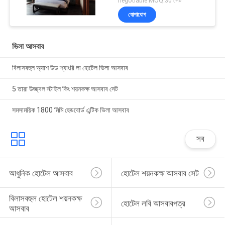
negotiable MOQ:30 সেট
যোগাযোগ
ভিলা আসবাব
বিলাসবহুল অ্যাশ উড শ্যাংরি লা হোটেল ভিলা আসবাব
5 তারা উজ্জ্বল স্টাইল কিং শয়নকক্ষ আসবাব সেট
সমসাময়িক 1800 মিমি হেডবোর্ড এন্টিক ভিলা আসবাব
সব
আধুনিক হোটেল আসবাব
হোটেল শয়নকক্ষ আসবাব সেট
বিলাসবহুল হোটেল শয়নকক্ষ 
হোটেল লবি আসবাবপত্র
আসবাব