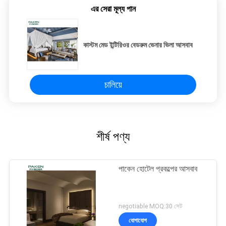
এর সেরা মূল্য পান
কাস্টম মেড ইন্টিরিওর বেডরুম ভেনার ভিলা আসবাব
চালিয়ে
শীর্ষ পণ্য
পাকেন হোটেল প্রকল্পের আসবাব
negotiable MOQ:30 সেট
যোগাযোগ