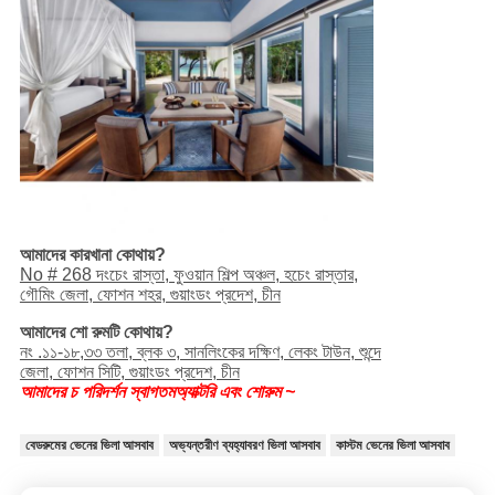
আমাদের কারখানা কোথায়?
No # 268 দংচেং রাস্তা, ফুওয়ান শিল্প অঞ্চল, হচেং রাস্তার,
গৌমিং জেলা, ফোশন শহর, গুয়াংডং প্রদেশ, চীন
আমাদের শো রুমটি কোথায়?
নং .১১-১৮,৩৩ তলা, ব্লক ৩, সানলিংকের দক্ষিণ, লেকং টাউন, শুন্দে
জেলা, ফোশন সিটি, গুয়াংডং প্রদেশ, চীন
আমাদের চ পরিদর্শন স্বাগতম
অ্যাক্টরি এবং শোরুম ~
বেডরুমের ভেনের ভিলা আসবাব
অভ্যন্তরীণ ব্যহ্যাবরণ ভিলা আসবাব
কাস্টম ভেনের ভিলা আসবাব