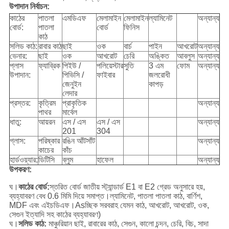
উপাদান
নির্বাচন:
কাঠের
পাতলা
এমডিএফ
মেলামাইন
মেলামাইন
ল্যামিনেট
অন্যান্য
বোর্ড:
পাতলা
বোর্ড
ফিনিস
কাঠ
সলিড কাঠ:
রাবার কাঠ
ছাই
ওক
বার্চ
পাইন
আখরোট
অন্যান্য
ভেনার:
ছাই
ওক
আখরোট
চেরি
অঙ্কিত
আবলুস
অন্যান্য
প্লাস
ফ্যাব্রিক
পিইউ /
পলিয়েস্টার
সুতি
3 এম
ফোম
অন্যান্য
উপাদান:
পিভিসি /
ফাইবার
জলরোধী
জেনুইন
কাপড়
লেদার
প্রস্তর:
কৃত্রিম
প্রাকৃতিক
অন্যান্য
পাথর
মার্বেল
ধাতু:
আয়রন
এস / এস
এস / এস
অন্যান্য
201
304
গ্লাস:
পরিষ্কার
রঙিন আঁটসাঁট
অন্যান্য
কাচের
কাঁচ
হার্ডওয়্যার:
ডিটিসি
ব্লুম
হাফেল
অন্যান্য
উপকরণ:
ঘ।
কাঠের বোর্ড:
স্তরিত বোর্ড জাতীয় স্ট্যান্ডার্ড E1 বা E2 গ্রেড অনুসারে হয়,
ব্যহ্যাবরণ বেধ 0.6 মিমি দিয়ে সমাপ্ত।ল্যামিনেট, পাতলা পাতলা কাঠ, বার্ণিশ,
MDF এবং এইচডিএফ।Asচ্ছিক সরবরাহ যেমন কাঠ, আখরোট, আখরোট, ওক,
সেগুন ইত্যাদি সহ কাঠের ব্যহ্যাবরণ)
ঘ।
সলিড কাঠ:
মাঞ্চুরিয়ান ছাই, রাবারের কাঠ, সেগুন, কালো চন্দন, চেরি, বিচ, সাদা